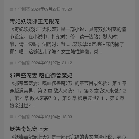
1 个回答
2024年09月27日 15:20
毒妃妖娆邪王无限宠
《毒妃妖娆邪王无限宠》是一部小说，具有双强甜宠的情
节设定。在小说中，打架时：爷，请一边站；怼人时：
爷，请一边站；洞房时：爷......某妖孽淡定地往床内挪了
挪：嗯....这够边儿了嘛？女主随性慵懒，桀...
1 个回答
2024年09月27日 21:12
邪帝盛宠妻 嗜血御兽魔妃
《邪帝盛宠妻：嗜血御兽魔妃》的章节目录包括：第 1 章
穿越遇美男，第 2 章 敌人来袭？1，第 3 章 敌人来袭？2
，第 4 章 敌人来袭？3 ，第 5 章 娘亲过世？1 ，第 6 章
娘亲过世？...
1 个回答
2024年10月04日 18:33
妖娆毒妃宠上天
《妖娆毒妃宠上天》是一部已完结的爽文虐渣小说，身心