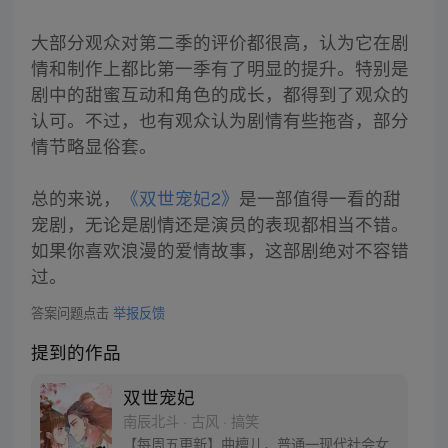
大部分观众对第二季的评价都很高，认为它在剧
情和制作上都比第一季有了明显的提升。特别是
剧中的甜蜜互动和角色的成长，都得到了观众的
认可。不过，也有观众认为剧情有些拖沓，部分
情节略显俗套。
总的来说，
《双世宠妃2》
是一部值得一看的甜
宠剧，无论是剧情还是演员的表现都相当不错。
如果你喜欢浪漫的爱情故事，这部剧绝对不容错
过。
答案问题点击
举报反馈
提到的作品
双世宠妃
南辰北斗 · 古风 · 搞笑
【每周五更新】曲檀儿，普通一现代社会女