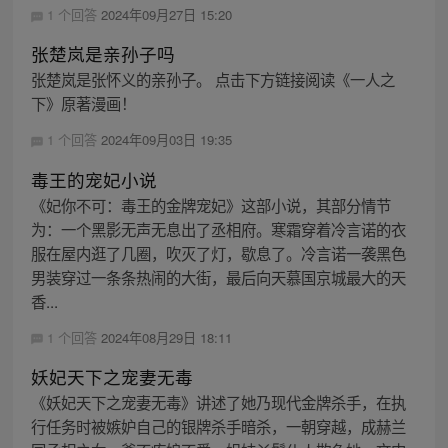
1 个回答
2024年09月27日 15:20
张楚岚是亲孙子吗
张楚岚是张怀义的亲孙子。 点击下方链接阅读《一人之
下》原著漫画！
1 个回答
2024年09月03日 19:35
毒王的宠妃小说
《妃你不可：毒王的金牌宠妃》这部小说，其部分情节
为：一个黑影无声无息出了丞相府。寒霜穿着冷言诺的衣
服在屋内逛了几圈，吹灭了灯，歇息了。冷言诺一袭黑色
男装穿过一条条热闹的大街，最后向天慕国京城最大的天
香...
1 个回答
2024年08月29日 18:11
妖妃天下之宠妻无毒
《妖妃天下之宠妻无毒》讲述了她乃现代金牌杀手，在执
行任务时被嫉妒自己的银牌杀手暗杀，一朝穿越，成赫兰