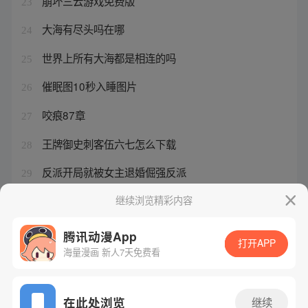
崩坏三云游戏免费版
23
大海有尽头吗在哪
24
世界上所有大海都是相连的吗
25
催眠图10秒入睡图片
26
咬痕87章
27
王牌御史刺客伍六七怎么下载
28
反派开局就被女主退婚倔强反派
29
不健全关系栖砚小说
继续浏览精彩内容
30
腾讯动漫App
打开APP
海量漫画 新人7天免费看
腾讯漫画
起点读书
QQ阅读
网站备案/许可证号：粤B2-20090059-5
在此处浏览
继续