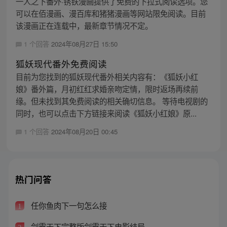
一人之下番外·锈铁漫画提供了免费的下拉式阅读选项。您
可以在佰漫画、漫百库和猪猪漫画等网站限免阅读。目前
该漫画正在连载中，最新章节情况不定。
1 个回答
2024年08月27日 15:50
狐妖现代番外免费阅读
目前为您找到的狐妖现代番外相关内容有：《狐妖小红
娘》番外篇，月初红红求婚亲吻定情，限时返场再续前
缘。但未找到其免费阅读的相关确切信息。 等待电视剧的
同时，也可以点击下方链接来阅读《狐妖小红娘》原...
1 个回答
2024年08月20日 00:45
热门问答
任你鱼肉下一句怎么接
1
剑霸天下完整版剑霸天下电影结局