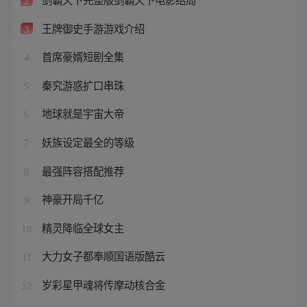
2
王牌御史手游游戏介绍
3
首席豪婿短剧全集
4
秦究游惑扩口串珠
5
地球就是宇宙大帝
6
妖族设定最全的等级
7
最强阵容搭配推荐
8
神豪开局千亿
9
精灵降临全球女主
10
大力女子都奉顺国语版酷云
11
岁彩星甲魂将传摩动核合金
12