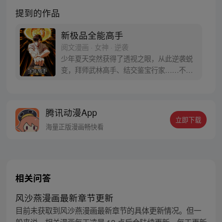
提到的作品
新极品全能高手
阅文漫画 · 女神 · 逆袭
少年夏天突然获得了透视之眼，从此逆袭蜕
变，拜师武林高手、结交鉴宝行家……不断
变强的他，一步步成为了极品全能高手！
腾讯动漫App
立即下载
海量正版漫画畅快看
相关问答
风沙燕漫画最新章节更新
目前未获取到风沙燕漫画最新章节的具体更新情况。但一