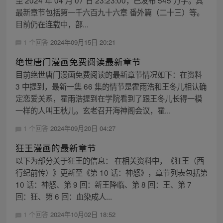
最新章节包括第一千六百九十六章 番外篇（二十三）等。
目前仍在连载中，部...
1 个回答
2024年09月15日 20:21
绝世唐门漫画免费阅读最新章节
目前绝世唐门漫画免费阅读的最新章节情况如下：在资料
3 中提到，最新一集 66 集的情节是霍雨浩和王冬儿相认确
定恋爱关系，霍雨浩提到在学院看到了跟王冬儿长得一模
一样的人叫王秋儿。玄老召开海神阁会议，霍...
1 个回答
2024年09月20日 04:27
狂王漫画的最新章节
以下为部分关于狂王的信息： 在相关资料中，《狂王（西
行纪前传）》更新至《第 10 话：神怒》，章节列表包括第
10 话：神怒、第 9 回：新王降临、第 8 回：王、第 7
回：狂、第 6 回：血染成人...
1 个回答
2024年10月02日 18:52