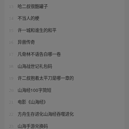
哈二叔很酷罐子
13
不当人的梗
14
许一城和谁生的和平
15
异兽传奇
16
凡骨林不语告白哪一卷
17
山海战世记礼包码
18
许二叔抱着太平刀是哪一章的
19
山海经100字简短
20
电影《山海经》
21
方舟生存进化山海经吞噬进化
22
山海手游兑换码
23