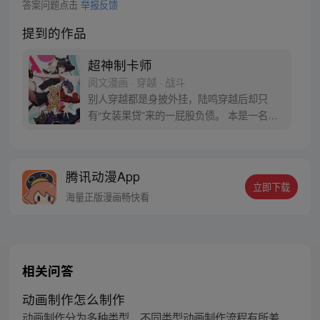
答案问题点击
举报反馈
提到的作品
超神制卡师
阅文漫画 · 穿越 · 战斗
别人穿越都是身披外挂，陆鸣穿越后却只
有“女装果贷”来的一屁股负债。 本是一名程
序狗，深夜加班猝死难道还不够惨吗？！ 哇
靠！这居然还是个各种异能职业充斥的异世
界！作为“制卡师”，陆鸣陷入了沉思。 如果
腾讯动漫App
制卡技术和写程序的方法一样......那岂不是
立即下载
一张卡牌，可以封装无限的世界？！
海量正版漫画畅快看
相关问答
动画制作怎么制作
动画制作分为多种类型，不同类型动画制作流程有所差