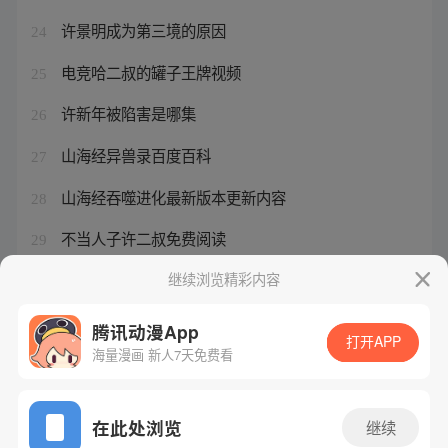
许景明成为第三境的原因
24
电竞哈二叔的罐子王牌视频
25
许新年被陷害是哪集
26
山海经异兽录百度百科
27
山海经吞噬进化最新版本更新内容
28
不当人子许二叔免费阅读
29
西行纪三大古神
继续浏览精彩内容
30
腾讯动漫App
打开APP
海量漫画 新人7天免费看
腾讯漫画
起点读书
QQ阅读
网站备案/许可证号：粤B2-20090059-5
在此处浏览
继续