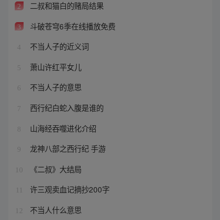
二叔和猫白的赌局结果
2
斗破苍穹6季在线播放免费
3
不当人子的近义词
4
萧山许红平女儿
5
不当人子的意思
6
西行纪白蛇入腹是谁的
7
山海经吞噬进化介绍
8
龙神八部之西行纪 手游
9
《二叔》大结局
10
许三观卖血记摘抄200字
11
不当人什么意思
12