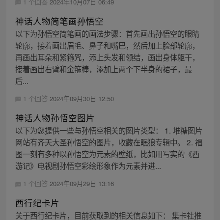
1 个回答
2024年10月07日 06:49
神话人物简笔画孙悟空
以下为孙悟空简笔画的画法步骤：首先画出孙悟空的眼睛
轮廓，接着画出眉毛、鼻子和嘴巴，然后加上脸部轮廓，
再画出耳朵和紧箍咒，添上头发和领结，画出身体躯干，
接着画出右臂和金箍棒，添加上两个下半身的裙子，最
后...
1 个回答
2024年09月30日 12:50
神话人物孙悟空图片
以下为您提供一些与孙悟空相关的图片类型： 1. 堆糖图片
网站有齐天大圣孙悟空的图片，收藏在眠狼专辑中。 2. 福
图一刻有多种以孙悟空为元素的壁纸，比如用写实的《西
游记》电视剧孙悟空彩绘形象作为元素并进...
1 个回答
2024年09月29日 13:16
西行纪卡片
关于西行纪卡片，目前获取到的相关信息如下： 集卡社推