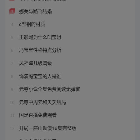
娜美与路飞结婚
3
c型钢的材质
4
王影璐为什么叫宝姐
5
冯宝宝性格特点分析
6
风神瞳几级满级
7
饰演冯宝宝的人是谁
8
元尊小说全集免费阅读无弹窗
9
元尊中周元和夭夭结局
10
国足直播免费观看
11
开局一座山动漫16集完整版
12