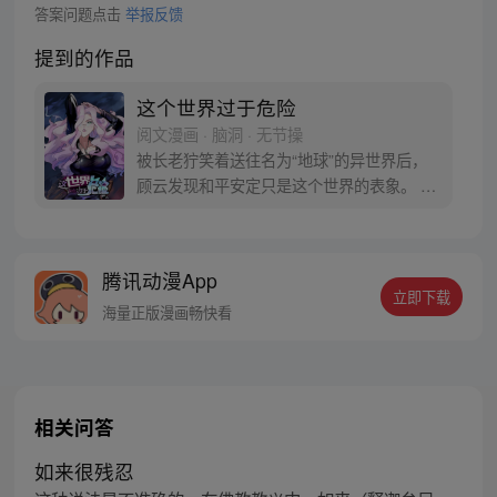
答案问题点击
举报反馈
提到的作品
这个世界过于危险
阅文漫画 · 脑洞 · 无节操
被长老狞笑着送往名为“地球”的异世界后，
顾云发现和平安定只是这个世界的表象。 恶
灵丛生、妖魔遍地，当一个个扭曲的恶灵出
现在他的面前之时，顾云终于找到了回家的
感觉。 于是，一个让无数恶灵提心吊胆，夜
腾讯动漫App
不能寐的都市传说诞生了 《这个世界过于危
立即下载
险》每周三、六双更，读者群：561675062
海量正版漫画畅快看
相关问答
如来很残忍