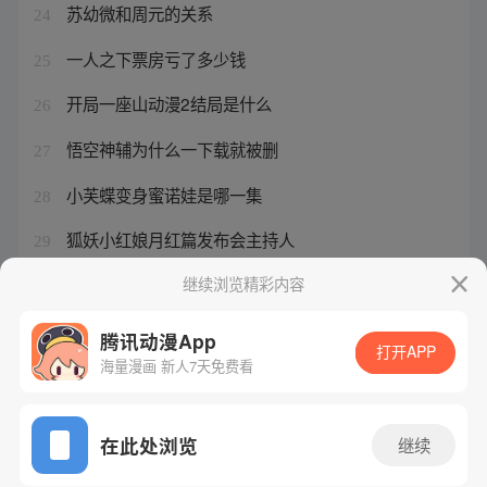
苏幼微和周元的关系
24
一人之下票房亏了多少钱
25
开局一座山动漫2结局是什么
26
悟空神辅为什么一下载就被删
27
小芙蝶变身蜜诺娃是哪一集
28
狐妖小红娘月红篇发布会主持人
29
一人之下宝姐图片q版
继续浏览精彩内容
30
腾讯动漫App
打开APP
海量漫画 新人7天免费看
腾讯漫画
起点读书
QQ阅读
网站备案/许可证号：粤B2-20090059-5
在此处浏览
继续
Copyright©1998 - 2026 Tencent. All Rights Reserved