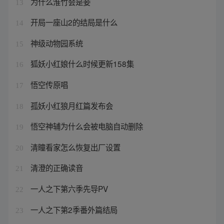
为什么淮竹会是妾
13
开局一座山2的结局是什么
14
神级动物园系统
15
狐妖小红娘什么时候更新158集
16
悟空传原唱
17
孤妖小红狼月红篇发布会
18
悟空神辅为什么会被电脑自动删除
19
清瞳看家怎么恢复出厂设置
20
清澄的正确读音
21
一人之下第六季先导PV
22
一人之下第2季番外篇结局
23