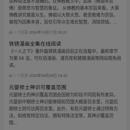
这种说法是不准确的。在佛教教义中，如来（释迦牟尼
佛）是慈悲与智慧的象征。 从佛教的基本宗旨来看，大乘
佛教讲究普度众生，佛祖以大慈大悲、救苦救难为宗旨，
被视为因果本身，旨在引导众生增长智慧、消除烦恼、...
1 个回答
2024年10月17日 05:21
铁锈漫画全集在线阅读
《一人之下》番外篇锈铁漫画目前正在连载中，最新章节
为第 58 话，可在佰漫画、漫百库和猪猪漫画等网站限免阅
读。
1 个回答
2024年09月28日 04:42
元婴修士神识可覆盖范围
元婴修士的神识覆盖范围会因修为阶段不同而有所差异。
元婴前中期修士神识能够探知范围大概是百余里，元婴后
期修士则可达两百余里。此外，有些元婴修士通过特殊方
法，如修炼特定功法、拥有特殊法宝等，其神识覆盖范
围...