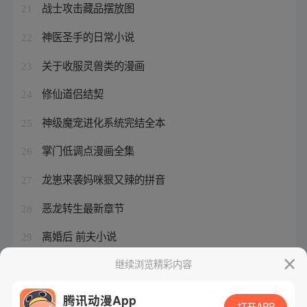
战士攻击藏品摆放图
21
神医圣手的日常小说
22
关于收服灵兽类的漫画
23
修仙道侣结契
24
神级魔宠进化系统完结全本
25
掌门低调点漫画全集
26
龙崽来袭妈咪狠又辣的拼音
27
恶龙转生最新章节
28
离婚后 前夫小说
29
御水麒麟是谁的坐骑
继续浏览精彩内容
30
腾讯动漫App
打开APP