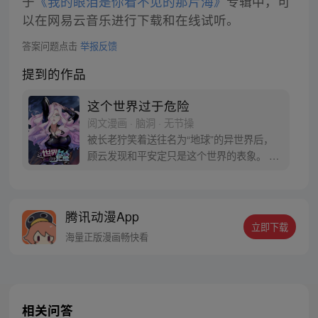
于
《我的眼泪是你看不见的那片海》
专辑中，可
以在网易云音乐进行下载和在线试听。
答案问题点击
举报反馈
提到的作品
这个世界过于危险
阅文漫画 · 脑洞 · 无节操
被长老狞笑着送往名为“地球”的异世界后，
顾云发现和平安定只是这个世界的表象。 恶
灵丛生、妖魔遍地，当一个个扭曲的恶灵出
现在他的面前之时，顾云终于找到了回家的
感觉。 于是，一个让无数恶灵提心吊胆，夜
腾讯动漫App
不能寐的都市传说诞生了 《这个世界过于危
立即下载
险》每周三、六双更，读者群：561675062
海量正版漫画畅快看
相关问答