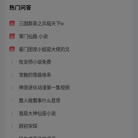
热门问答
三国群英之兵临天下tv
1
掌门仙路 小说
2
豪门团宠小姐是大佬的文
3
牧龙师小说免费
4
宠魅的等级体系
5
神宠进化动漫第一集视频
6
蠢人做蠢事什么意思
7
我是大神仙是小说
8
顾初宋琛
9