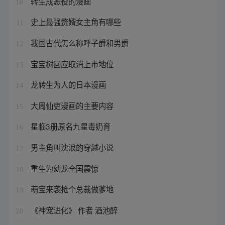
转生成恶役的漫画
10
史上最强赘婿女主角有哪些
11
我国古代怎么称呼子爵和男爵
12
宝宝树回应取消上市地位
13
龙转生为人的日本漫画
14
大周仙吏漫画的主要内容
15
星临3册原名九星毒奶育
16
男主角叫沈浪的穿越小说
17
重生为幼龙全国震惊
18
萌宝来袭抢个总裁做爹地
19
《神宠进化》 作者 酒池醉
20