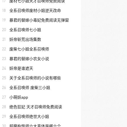
17
废材七小姐天才召唤师免费阅读
18
全系召唤师废材小姐逆天改命
19
暴君的替嫁小毒妃免费阅读无弹窗
20
全系召唤师七小姐
21
妖帝斩荒出场集数
22
废柴七小姐全系召唤师
23
暴君的替嫁小农女小说
24
妖帝是谁遮天
25
关于全系召唤师的小说有哪些
26
全系召唤师 废柴三小姐
27
小萌妖app
28
绝色狂妃 天才召唤师免费阅读
29
全系召唤师绝世大小姐
30
超魔构筑师六大真体是哪六个