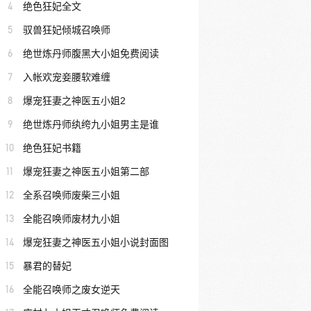
4
绝色狂妃全文
5
驭兽狂妃倾城召唤师
6
绝世炼丹师腹黑大小姐免费阅读
7
入帐欢宠妾腰软难缠
8
爆宠狂妻之神医五小姐2
9
绝世炼丹师纨绔九小姐男主是谁
10
绝色狂妃书籍
11
爆宠狂妻之神医五小姐第二部
12
全系召唤师废柴三小姐
13
全能召唤师废材九小姐
14
爆宠狂妻之神医五小姐小说封面图
15
暴君的替妃
16
全能召唤师之废女逆天