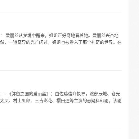
： 爱丽丝从梦境中醒来，姐姐正好奇地看着她。爱丽丝兴奋地
然，一道奇异的光芒闪过，姐姐也被卷入了那个神奇的世界。在
： - 《弥留之国的爱丽丝》：由佐藤信介执导，渡部辰城、仓光
太凤、村上虹郎、三吉彩花、樱田通等主演的悬疑科幻剧。该剧