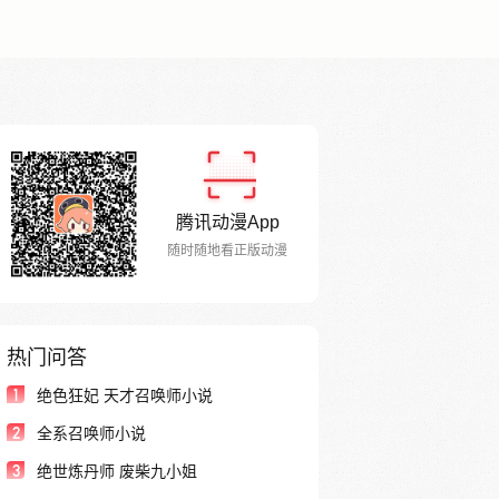
腾讯动漫App
随时随地看正版动漫
热门问答
1
绝色狂妃 天才召唤师小说
2
全系召唤师小说
3
绝世炼丹师 废柴九小姐