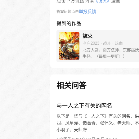
点击下方链接阅读
漫画
《铳火》
举报反馈
答案问题点击
提到的作品
铳火
老庄2023 · 战斗 · 热血
北方大剑；南方法师；东部巫妖
牛仔。（每周一更新！）
相关问答
与一人之下有关的网名
以下是一些与《一人之下》有关的网名，供
四、风星潼、诸葛青、张怀义、老天师、不
小羽子、天师府...