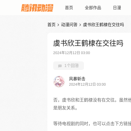
首页
全部作品
日漫
首页
动漫问答
虞书欣王鹤棣在交往吗


虞书欣王鹤棣在交往吗
2024年12月12日 03:00
1个回答
风暴斩击
2024年12月12日 03:00
否，虞书欣和王鹤棣没有在交往。虽然
是朋友关系。
等待电视剧的同时，也可以点击下方链