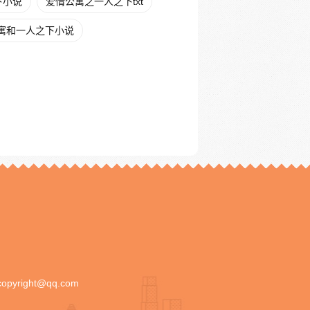
下小说
爱情公寓之一人之下txt
寓和一人之下小说
copyright@qq.com