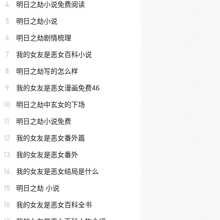
4
明日之劫小说免费阅读
5
明日之劫小说
6
明日之劫剧情梳理
7
我的女友是恶女百科小说
8
明日之劫写的怎么样
9
我的女友是恶女漫画免费46
10
明日之劫中玄女的下场
11
明日之劫小说免费
12
我的女友是恶女番外篇
13
我的女友是恶女番外
14
我的女友是恶女结局是什么
15
明日之劫 小说
16
我的女友是恶女百科全书