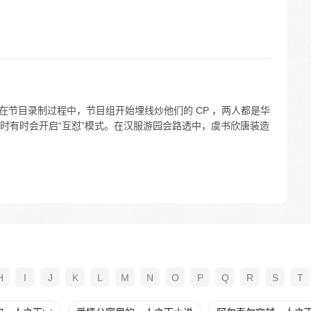
在节目录制过程中，节目组开始埋线炒他们的 CP ，两人都是华
时有时会开启“互怼”模式。在汉服游园会路透中，虞书欣唐装造
H
I
J
K
L
M
N
O
P
Q
R
S
T