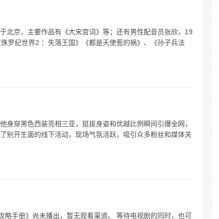
出生于北京，主要作品有《大宋宫词》等；还有男性配音员张欣，19
《侏罗纪世界2 ：失落王国》《都是天使惹的祸》、《孙子兵法
他身穿黑色西装亮相三亚，挺拔身姿和优越比例瞬间引爆全网，
了别开生面的线下活动，现场气氛活跃，吸引众多粉丝和媒体关
《黑莲花攻略手册》尚未播出，暂无观看渠道。 等待电视剧的同时，也可