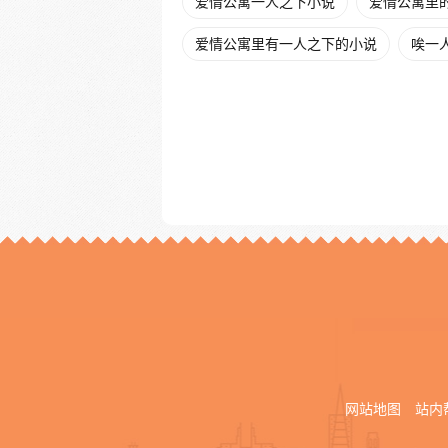
爱情公寓一人之下小说
爱情公寓里的
爱情公寓里有一人之下的小说
唉一
网站地图
站内