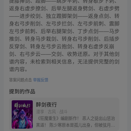
提膝捧剑、蹬脚——跳步平刺、转身歇步下刺、
返身右虚步撩剑、后举左腿返身劈剑、右虚步劈
——进步绞剑、独立蹬脚架剑——返身点剑、转
身右弓步削剑、左弓步拦剑、左弓步前刺、震脚
左弓步前刺、后举右腿架剑、丁步点剑——马步
推剑、转身马步栽剑、转身右弓步削剑、后插步
反穿剑、转身左弓步云抱剑、转身右虚步反崩
剑、右弓步云——交剑、收势还原。对于其他剑
谱内容，未检索到相关信息，无法提供完整的剑
谱内容。
答案问题点击
举报反馈
提到的作品
醉剑夜行
漫享 · 古风 · 战斗
《狂魔重生》编剧新作！ 恶人之徒出山惩治
黑道！ 陈少寒原本是孤儿出身，但被弦月剑