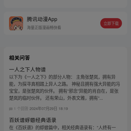
舞班收留，在弦月剑舞班度过了美好的童
年。可是有一天，四大恶人之一毒魔将陈少
寒绑架，并将其培养成了弟子。十年后，陈
腾讯动漫App
少寒回到故乡，试图寻找弦月剑舞班的痕
立即下载
迹，但剑舞班早已消失在了黑道手中!
海量正版漫画畅快看
相关问答
一人之下人物谱
以下为《一人之下》的部分人物： 主角张楚岚，拥有异
能，为探寻真相踏上异人之路。 神秘且拥有强大异能的冯
宝宝，是张楚岚的伙伴。 拥有“邪念”异能的肖自在，是张
楚岚的临时伙伴。 还有荣山，外表文雅，拥有“...
1 个回答
2024年07月29日 18:19
百妖谱蜉蝣经典语录
在《百妖谱》的蜉蝣篇中，相关经典语录有：“人终有一