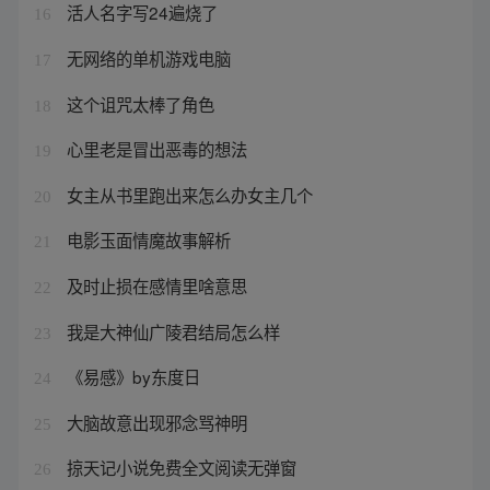
活人名字写24遍烧了
16
无网络的单机游戏电脑
17
这个诅咒太棒了角色
18
心里老是冒出恶毒的想法
19
女主从书里跑出来怎么办女主几个
20
电影玉面情魔故事解析
21
及时止损在感情里啥意思
22
我是大神仙广陵君结局怎么样
23
《易感》by东度日
24
大脑故意出现邪念骂神明
25
掠天记小说免费全文阅读无弹窗
26