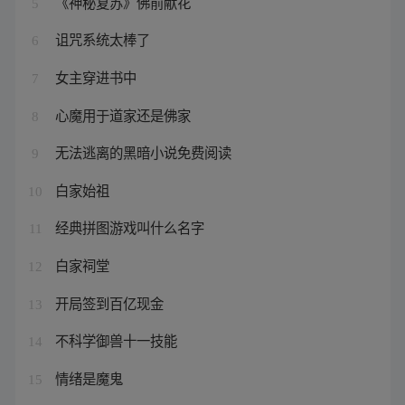
《神秘复苏》佛前献花
5
诅咒系统太棒了
6
女主穿进书中
7
心魔用于道家还是佛家
8
无法逃离的黑暗小说免费阅读
9
白家始祖
10
经典拼图游戏叫什么名字
11
白家祠堂
12
开局签到百亿现金
13
不科学御兽十一技能
14
情绪是魔鬼
15