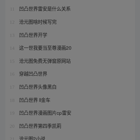
凹凸世界雷安是什么关系
11
沧元图啥时候写完
12
凹凸世界开学
13
这一世我要当至尊漫画20
14
沧元图免费无弹窗原网站
15
穿越凹凸世界
16
凹凸世界头像黑白
17
凹凸世界 ll金车
18
凹凸世界漫画图片cp雷安
19
凹凸世界第四季凯莉
20
沧元图2小说
21