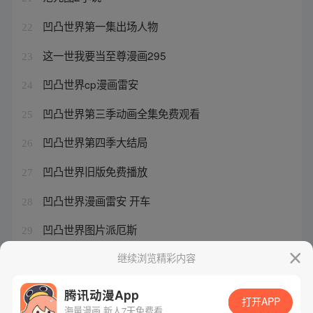
凹凸世界第一集出场人物
22
这一世我要当至尊漫画295
23
凹凸世界cp漫画雷安
24
凹凸世界第三季动画全集免费观看
25
凹凸世界第四季大结局
26
凹凸世界旧版免费播放
27
凹凸世界漫画雷安 开车
28
凹凸世界图片派厄斯
29
凹凸世界图片格瑞
继续浏览精彩内容
30
腾讯动漫App
打开APP
海量漫画 新人7天免费看