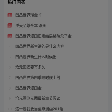
热门问答
凹凸世界瑞金 车
1
逆天至尊全本 漫画
2
凹凸世界漫画旧版结局格瑞杀了金
3
凹凸世界新生讲的是什么内容
4
凹凸世界新生什么时候出
5
沧元图还要写多久
6
凹凸世界第四季啥时候上线
7
凹凸世界漫画金
8
沧元图沧元图最新章节阅读
9
这一世我要当至尊漫画201话
10