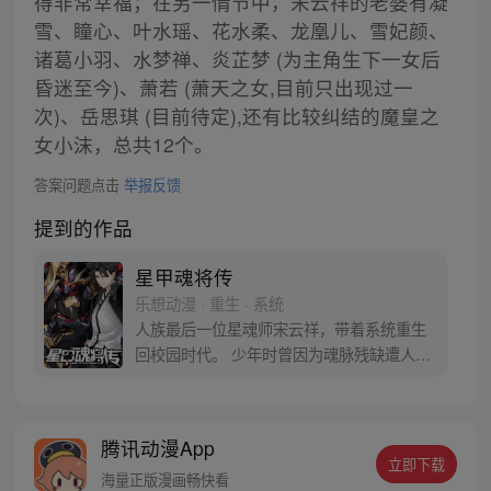
得非常幸福；在另一情节中，宋云祥的老婆有凝
雪、瞳心、叶水瑶、花水柔、龙凰儿、雪妃颜、
诸葛小羽、水梦禅、炎芷梦 (为主角生下一女后
昏迷至今)、萧若 (萧天之女,目前只出现过一
次)、岳思琪 (目前待定),还有比较纠结的魔皇之
女小沫，总共12个。
答案问题点击
举报反馈
提到的作品
星甲魂将传
乐想动漫 · 重生 · 系统
人族最后一位星魂师宋云祥，带着系统重生
回校园时代。 少年时曾因为魂脉残缺遭人白
眼，因为弱小只能眼睁睁看着亲友战死在自
己身前。 这一世，带着系统重生归来，拥有
六十年的战斗经验和知识技术，重返校园，
腾讯动漫App
从此一路开挂造机甲打怪兽… 曾经后悔的
立即下载
事，曾经错过的人，这一次将不留遗憾。
海量正版漫画畅快看