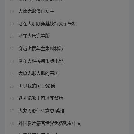
大象无形漫画女主
19
活在大明刚穿越挟持太子朱标
20
活在大唐完整版
21
穿越洪武年主角叫林澈
22
活在大明挟持朱标小说
23
大象无形人魈的来历
24
再见我的国王92话
25
妖神记哪里可以完整版
26
大象无形什么意思 英语
27
外国影片感官世界免费观看中文
28