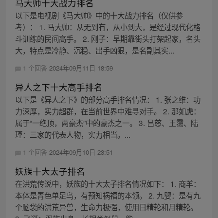
马大帅十大战力排名
以下是电视剧《马大帅》中的十大战力排名（仅供参
考）： 1. 马大帅：从无到有，从小到大，是经过现代化格
斗训练的民间高手。 2. 刚子：早期靠街头打架起家，名头
大，特点是冷静、沉稳、出手凶狠，是名副其实...
1 个回答
2024年09月11日 18:59
异人之下十大高手排名
以下是《异人之下》的部分高手排名情况： 1. 张之维：功
力深厚，实力超群，在当前世界中难寻对手。 2. 那如虎：
属于“一绝顶，两豪杰”中的豪杰之一。 3. 吕慈、王霭、陆
瑾：三家的代表人物，实力相当。...
1 个回答
2024年09月10日 23:51
妖族十大太子排名
在洪荒传说中，妖族的十大太子排名情况如下： 1. 商羊：
本体是青色单足鸟，有预知祸福的本领。 2. 九婴：是有九
个脑袋的洪荒异兽，生命力极强，使用日精轮和月精轮。