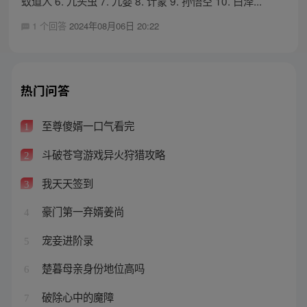
蚊道人 6. 九头虫 7. 九婴 8. 计蒙 9. 孙悟空 10. 白泽...
1 个回答
2024年08月06日 20:22
热门问答
至尊傻婿一口气看完
1
斗破苍穹游戏异火狩猎攻略
2
我天天签到
3
豪门第一弃婿姜尚
4
宠妾进阶录
5
楚暮母亲身份地位高吗
6
破除心中的魔障
7