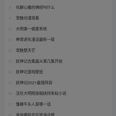
化解心魔的佛经叫什么
8
宠魅动漫观看
9
大明第一祸害系统
10
神宠进化漫话最新一级
11
宠魅楚天芒
12
妖神记合集篇从第几集开始
13
妖神记游戏壁纸
14
妖神记2021最强阵容
15
活在大明刚穿越挟持朱标小说
16
雏蜂牛头人是哪一话
17
身体哪些反应是消业障
18