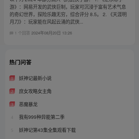
游》：网易开发的武侠巨制，玩家可沉浸于富有艺术气息
的奇幻世界，探险乐趣无穷，综合评分 8.5。 2. 《天涯明
月刀》：玩家能在风起云涌的武侠...
1 个回答
2024年08月20日 13:26
热门问答
妖神记最新小说
1
庶女攻略女主角
2
恶魔暴龙
3
我有999种异能第二季
4
妖神记第43集全集观看下载
5