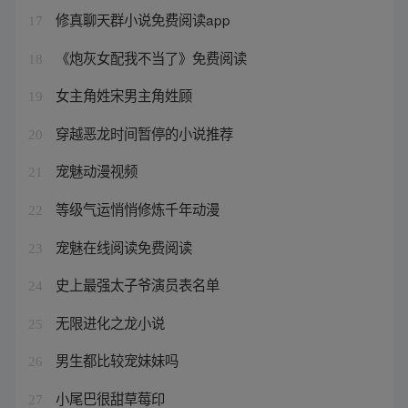
修真聊天群小说免费阅读app
17
《炮灰女配我不当了》免费阅读
18
女主角姓宋男主角姓顾
19
穿越恶龙时间暂停的小说推荐
20
宠魅动漫视频
21
等级气运悄悄修炼千年动漫
22
宠魅在线阅读免费阅读
23
史上最强太子爷演员表名单
24
无限进化之龙小说
25
男生都比较宠妹妹吗
26
小尾巴很甜草莓印
27