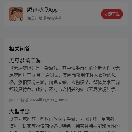
在精神病院已经没法上学的精神病。医生告
腾讯动漫App
诉他，诡异修仙世界不过是他的幻觉。现在
立即下载
真真假假，假假真真，李火旺崩溃的哭喊
海量正版漫画畅快看
着：“妈，我真的分不清啊！”
相关问答
无尽梦境手游
《无尽梦境》是一款游戏。其中快手自研的全新大作《无
尽梦回》于 6 月开启测试，其画面采用年轻人喜欢的风
格，紧扣梦境主题，角色立绘、人物模型、整体美术基调
都较具特色。此外，还有与之相关的如《无尽梦境》手...
1 个回答
2024年09月30日 08:03
大型手游
以下为您推荐一些热门的大型手游： - 《崩坏：星穹铁
道》：玩家可扮演四位各具特色，拥有独特技能和属性的