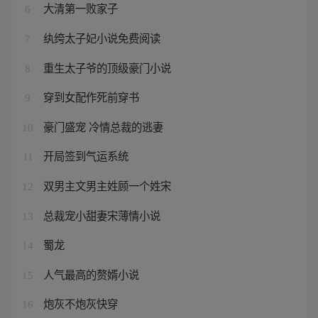
大清第一败家子
6
纨绔太子妃小说免费阅读
7
重生太子爷的顶级豪门小说
8
穿到女配作死前穿书
9
豪门盛宠 冷情总裁的逃妻
10
开局签到气运系统
11
双男主文男主姓顾一个姓宋
12
总裁宠小甜妻宋薄情小说
13
蜀龙
14
人气最高的赘婿小说
15
炮灰不炮灰快穿
16