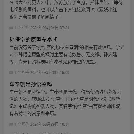
在《大奉打更人》中，苏苏放弃了鬼身，托体重生。 等待
电视剧的同时，也可以点击下方链接来阅读《狐妖小红
娘》原著提前了解剧情了！
1 个回答
2024年08月24日 07:21
孙悟空的原型车奉朝
目前没有关于“孙悟空的原型车奉朝”的相关有效信息。学界
对于孙悟空原型的探讨主要有哈奴曼、无支祁、孙大廷
等，尚未有资料表明车奉朝是孙悟空的原型。
1 个回答
2024年08月26日 15:09
车奉朝是孙悟空吗
车奉朝不是孙悟空。车奉朝是唐代一位出使西域后落发为
僧的人物，获赐法号“悟空”。而孙悟空是明代小说《西游
记》中虚构的神话人物，其名字“孙悟空”由菩提祖师所取，
有着特定的寓意和来历。
1 个回答
2024年08月29日 16:57