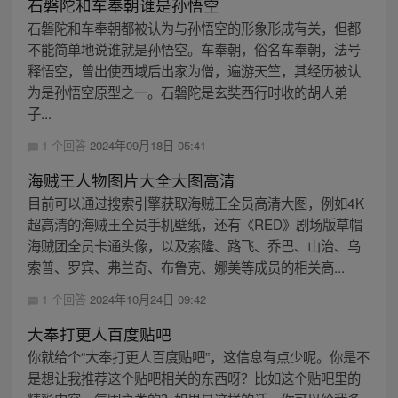
石磐陀和车奉朝谁是孙悟空
石磐陀和车奉朝都被认为与孙悟空的形象形成有关，但都
不能简单地说谁就是孙悟空。车奉朝，俗名车奉朝，法号
释悟空，曾出使西域后出家为僧，遍游天竺，其经历被认
为是孙悟空原型之一。石磐陀是玄奘西行时收的胡人弟
子...
1 个回答
2024年09月18日 05:41
海贼王人物图片大全大图高清
目前可以通过搜索引擎获取海贼王全员高清大图，例如4K
超高清的海贼王全员手机壁纸，还有《RED》剧场版草帽
海贼团全员卡通头像，以及索隆、路飞、乔巴、山治、乌
索普、罗宾、弗兰奇、布鲁克、娜美等成员的相关高...
1 个回答
2024年10月24日 09:42
大奉打更人百度贴吧
你就给个“大奉打更人百度贴吧”，这信息有点少呢。你是不
是想让我推荐这个贴吧相关的东西呀？比如这个贴吧里的