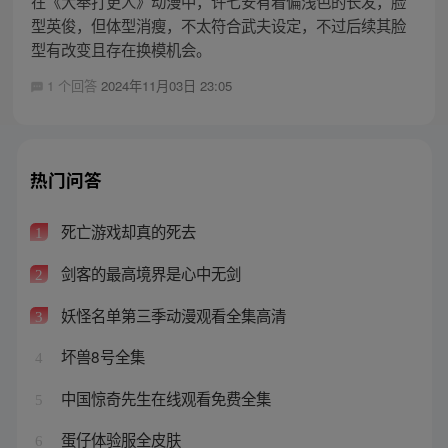
在《大奉打更人》动漫中，许七安有着偏浅色的长发，脸
型英俊，但体型消瘦，不太符合武夫设定，不过后续其脸
型有改变且存在换模机会。
1 个回答
2024年11月03日 23:05
热门问答
死亡游戏却真的死去
1
剑客的最高境界是心中无剑
2
妖怪名单第三季动漫观看全集高清
3
坏兽8号全集
4
中国惊奇先生在线观看免费全集
5
蛋仔体验服全皮肤
6