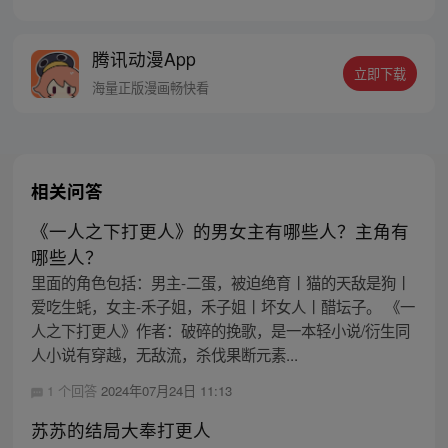
初的梦想只是自保，顺便在这个世界里当个
富翁悠闲度日，结果…… 改编自阅文集团作
腾讯动漫App
者卖报小郎君同名小说 QQ群号：
立即下载
799493374
海量正版漫画畅快看
相关问答
《一人之下打更人》的男女主有哪些人？主角有
哪些人？
里面的角色包括：男主-二蛋，被迫绝育丨猫的天敌是狗丨
爱吃生蚝，女主-禾子姐，禾子姐丨坏女人丨醋坛子。 《一
人之下打更人》作者：破碎的挽歌，是一本轻小说/衍生同
人小说有穿越，无敌流，杀伐果断元素...
1 个回答
2024年07月24日 11:13
苏苏的结局大奉打更人