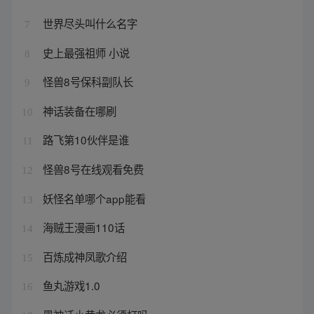
世界尽头叫什么名字
7
史上最强祖师 小说
8
怪兽8号保科副队长
9
神话装备在哪刷
10
路飞第10伙伴是谁
11
怪兽8号在线观看免费
12
妖怪名单哪个app能看
13
海贼王漫画110话
14
百炼成神凤歌介绍
15
鱼丸游戏1.0
16