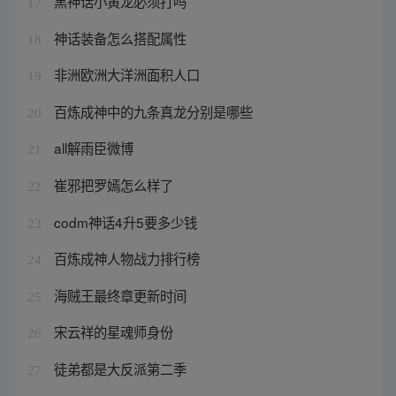
黑神话小黄龙必须打吗
17
神话装备怎么搭配属性
18
非洲欧洲大洋洲面积人口
19
百炼成神中的九条真龙分别是哪些
20
all解雨臣微博
21
崔邪把罗嫣怎么样了
22
codm神话4升5要多少钱
23
百炼成神人物战力排行榜
24
海贼王最终章更新时间
25
宋云祥的星魂师身份
26
徒弟都是大反派第二季
27