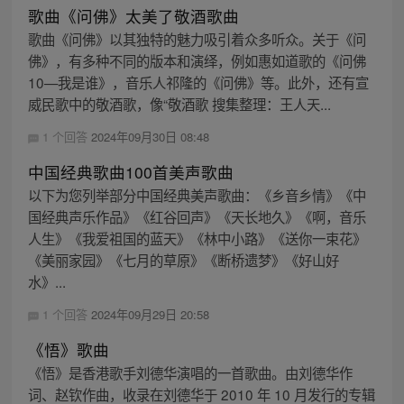
歌曲《问佛》太美了敬酒歌曲
歌曲《问佛》以其独特的魅力吸引着众多听众。关于《问
佛》，有多种不同的版本和演绎，例如惠如道歌的《问佛
10—我是谁》，音乐人祁隆的《问佛》等。此外，还有宣
威民歌中的敬酒歌，像“敬酒歌 搜集整理：王人天...
1 个回答
2024年09月30日 08:48
中国经典歌曲100首美声歌曲
以下为您列举部分中国经典美声歌曲：《乡音乡情》《中
国经典声乐作品》《红谷回声》《天长地久》《啊，音乐
人生》《我爱祖国的蓝天》《林中小路》《送你一束花》
《美丽家园》《七月的草原》《断桥遗梦》《好山好
水》...
1 个回答
2024年09月29日 20:58
《悟》歌曲
《悟》是香港歌手刘德华演唱的一首歌曲。由刘德华作
词、赵钦作曲，收录在刘德华于 2010 年 10 月发行的专辑