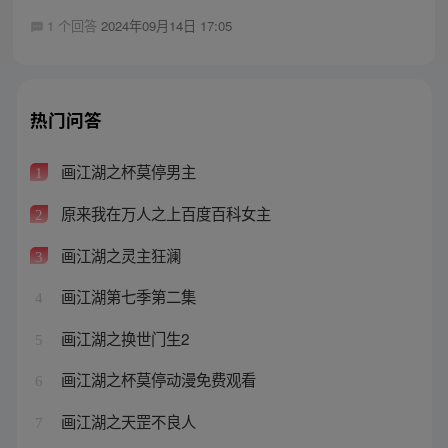
1 个回答
2024年09月14日 17:05
热门问答
画江湖之杯莫停男主
1
原来我在万人之上百度百科女主
2
画江湖之灵主狂澜
3
画江湖第七季第二集
4
画江湖之换世门生2
5
画江湖之杯莫停动漫免费观看
6
画江湖之天罡不良人
7