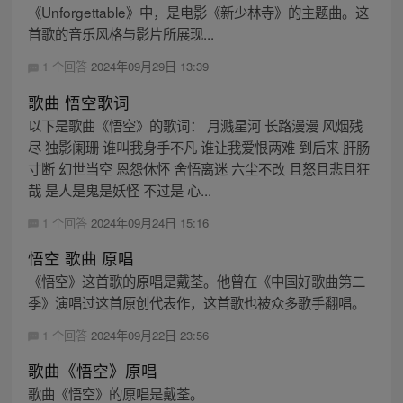
《Unforgettable》中，是电影《新少林寺》的主题曲。这
首歌的音乐风格与影片所展现...
1 个回答
2024年09月29日 13:39
歌曲 悟空歌词
以下是歌曲《悟空》的歌词： 月溅星河 长路漫漫 风烟残
尽 独影阑珊 谁叫我身手不凡 谁让我爱恨两难 到后来 肝肠
寸断 幻世当空 恩怨休怀 舍悟离迷 六尘不改 且怒且悲且狂
哉 是人是鬼是妖怪 不过是 心...
1 个回答
2024年09月24日 15:16
悟空 歌曲 原唱
《悟空》这首歌的原唱是戴荃。他曾在《中国好歌曲第二
季》演唱过这首原创代表作，这首歌也被众多歌手翻唱。
1 个回答
2024年09月22日 23:56
歌曲《悟空》原唱
歌曲《悟空》的原唱是戴荃。