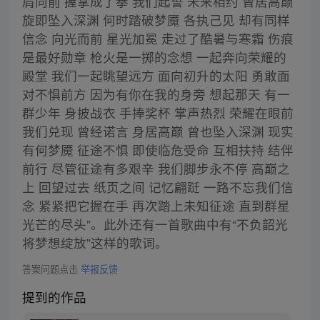
肩向前 握掌成了拳 我们起誓 未来相约 曾居高巅
旋即坠入深渊 何时踏破梦魇 各执己见 却有同样
信念 向光而前 星光加冕 走过了酷暑与寒霜 伤痕
是最好勋章 枪火是一掷的念想 一起奔向荣耀的
殿堂 我们一起眺望远方 面向初升的太阳 勇敢面
对不惧前方 因为有你在我的身旁 想起那天 有一
群少年 身披战衣 手捧奖杯 掌声热烈 荣耀在眼前
我们兑现 曾经诺言 身居高巅 曾也坠入深渊 现实
有何梦魇 征途不惧 即使临危受命 互相扶持 结伴
前行 尽管征途有多艰辛 我们脚步永不停 高巅之
上 回望过去 纸页之间 记忆翩跹 一路不忘我们信
念 紧紧把它握在手 再次踏上未知征途 直到群星
光芒的尽头”。此外还有一首歌曲中有“不负韶光
将梦想绽放”这样的歌词。
答案问题点击
举报反馈
提到的作品