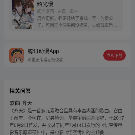
韶光慢
阅文漫画 · 古风 · 重生
周六更新。乔昭嫁给了京城一等一的贵公
子，可惜连个洞房都没捞着，夫婿就奉旨出
征了。再相见，她被夫君大人一箭射死在城
墙上，一睁眼成了骑着毛驴的被拐少女，绞
尽脑汁琢磨着怎么回到京城去。
腾讯动漫App
立即下载
海量正版漫画畅快看
相关问答
歌曲 齐天
《齐天》是一首多元素融合且具有丰富内涵的歌曲。它由
丁彦雪、今何在、房昊填词，华晨宇谱曲并演唱，于2017
年6月2日首发，并收录于同年7月14日发行的《悟空传电
影音乐原声带》中，是电影《悟空传》的主题曲...