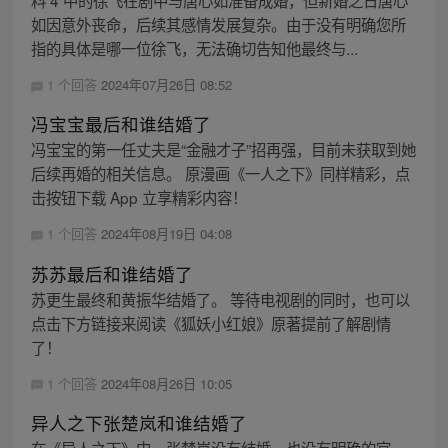
料 4 中的徐飞在剧中与唐心如准备成婚，但新婚之日唐心
如因意外丧命，后续其感情发展复杂。由于没有明确您所
指的具体是哪一位徐飞，无法确切告知他最终与...
1 个回答
2024年07月26日 08:52
冯宝宝最后和谁结婚了
冯宝宝的第一任丈夫是“金融才子”招再强，目前未获取到她
后续再婚的相关信息。 原漫画《一人之下》同样精彩，点
击按钮下载 App 立享精彩内容！
1 个回答
2024年08月19日 04:08
苏苏最后和谁结婚了
苏更生最终和黄振华结婚了。 等待电视剧的同时，也可以
点击下方链接来阅读《狐妖小红娘》原著提前了解剧情
了！
1 个回答
2024年08月26日 10:05
异人之下张楚岚和谁结婚了
在《异人之下》中，张楚岚没有结婚，也没有明确的官