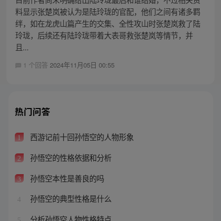
料显示张楚岚被认为是陆玲珑的官配，他们之间有诸多羁
绊，如在龙虎山篇产生的交集、全性攻山时张楚岚救了陆
玲珑，后续还有陆玲珑带着大表哥救张楚岚等情节，并
且...
1 个回答
2024年11月05日 00:55
热门问答
西游记前十回孙悟空的人物形象
1
孙悟空的性格依据和分析
2
孙悟空本性是善良的吗
3
孙悟空的典型性格是什么
4
分析孙悟空人物性格特点
5