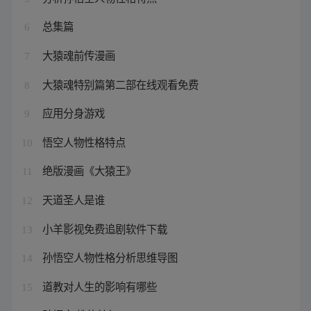
总集篇
6
大猿魂前传漫画
7
大猿魂特别篇第二部在线观看免费
8
应用分身游戏
9
悟空人物性格特点
10
绝版漫画《大猿王》
11
天道圣人是谁
12
小羊影视免费追剧软件下载
13
孙悟空人物性格分析思维导图
14
道教对人生的影响有哪些
15