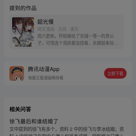
提到的作品
韶光慢
阅文漫画 · 古风 · 重生
周六更新。乔昭嫁给了京城一等一的贵公
子，可惜连个洞房都没捞着，夫婿就奉旨出
征了。再相见，她被夫君大人一箭射死在城
墙上，一睁眼成了骑着毛驴的被拐少女，绞
尽脑汁琢磨着怎么回到京城去。
腾讯动漫App
立即下载
海量正版漫画畅快看
相关问答
徐飞最后和谁结婚了
文中提到的徐飞有多个，资料 2 中的徐飞与李冰结婚；资