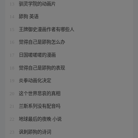
驯灵学院的动画片
13
舔狗 英语
14
王牌御史漫画作者有哪些人
15
觉得自己是舔狗怎么办
16
日国嗟嗟嗟的漫画
17
觉得自己是舔狗的表现
18
炎拳动画化决定
19
这个世界悲哀的真相
20
兰斯系列没有配音吗
21
地球最后的夜晚 小说
22
讽刺舔狗的诗词
23