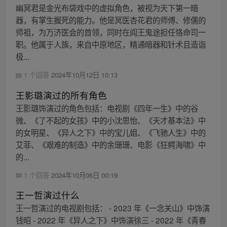
幽冥君是金光布袋戏中的虚拟角色，被视为天下第一暗
器，有掌生握死的能力。他是冥医杏花君的师傅、修儒的
师祖，为万济医会的首领，同时在阎王鬼途担任恪命司一
职。他属于人族，来自中原地区，精通暗器和针术且造诣
极...
1 个回答
2024年10月12日 10:13
王影璐演过的所有角色
王影璐饰演过的角色包括：电视剧《四年一生》中的谷
微、《了不起的女孩》中的小沈思怡、《天才基本法》中
的女明星、《异人之下》中的宝儿姐、《飞驰人生》中的
艾菲、《艰难的制造》中的余珊珊、电影《狂鳄海啸》中
的...
1 个回答
2024年10月06日 00:19
王一哲演过什么
王一哲演过的电视剧包括： - 2023 年《一念关山》中饰演
钱昭 - 2022 年《异人之下》中饰演徐三 - 2022 年《青春