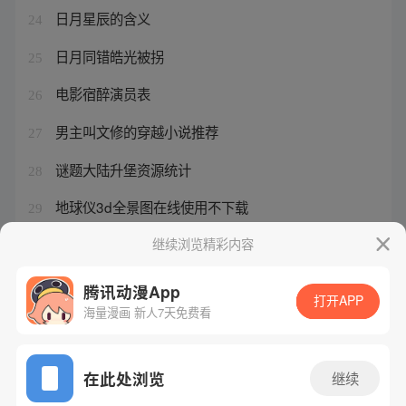
日月星辰的含义
24
日月同错皓光被拐
25
电影宿醉演员表
26
男主叫文修的穿越小说推荐
27
谜题大陆升堡资源统计
28
地球仪3d全景图在线使用不下载
29
骂舔狗的话 越毒越好
继续浏览精彩内容
30
腾讯动漫App
打开APP
海量漫画 新人7天免费看
腾讯漫画
起点读书
QQ阅读
网站备案/许可证号：粤B2-20090059-5
在此处浏览
继续
Copyright©1998 - 2026 Tencent. All Rights Reserved