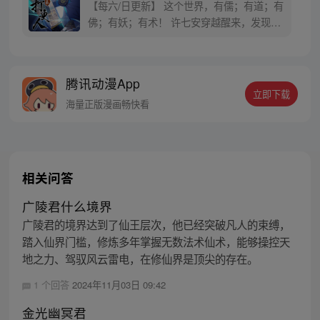
【每六/日更新】 这个世界，有儒；有道；有
佛；有妖；有术！ 许七安穿越醒来，发现自
己身处囹圄，三日后就要流放边陲？！ 他起
初的梦想只是自保，顺便在这个世界里当个
富翁悠闲度日，结果…… 改编自阅文集团作
腾讯动漫App
者卖报小郎君同名小说 QQ群号：
立即下载
799493374
海量正版漫画畅快看
相关问答
广陵君什么境界
广陵君的境界达到了仙王层次，他已经突破凡人的束缚，
踏入仙界门槛，修炼多年掌握无数法术仙术，能够操控天
地之力、驾驭风云雷电，在修仙界是顶尖的存在。
1 个回答
2024年11月03日 09:42
金光幽冥君