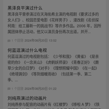
黑泽良平演过什么
黑泽良平曾参演过在天海佑希主演的电视剧《要求过多的
女人们》、校园恋爱电影《花样男子》、漫改剧《名侦探
柯南：给工藤新一的挑战书》等许多作品。2006 年，因所
属团体停止活动，他又以演员身份再次出道，并开...
1 个回答
2024年08月20日 13:02
何蓝逗演过什么电视
何蓝逗演过的电视剧包括：《少爷和我》《黄雀》《是亲
密的你》《一念关山》《虎鹤妖师录》《青春正好》《蕨
草少女的白日梦》《对手》《理想照耀中国》《在一起》
《绝境铸剑》《等到烟暖雨收》（包括第一季、第二
季、...
1 个回答
2024年08月20日 01:22
刘纯燕演过的动画片
刘纯燕参与配音的动画片有《红楼梦》《哆啦 A 梦》《铁