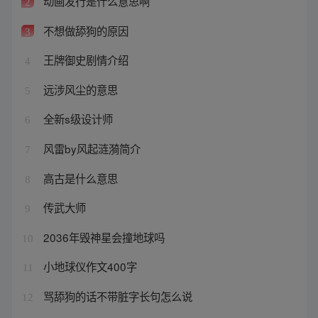
动画发行是什么意思啊
2
不想做舔狗的原因
3
王牌御史剧情介绍
4
远涉风尘的意思
5
全新s级设计师
6
风雷by风起涟漪简介
7
高古是什么意思
8
传武大师
9
2036年毁神星会撞地球吗
10
小地球仪作文400字
11
骂舔狗的话不带脏字长句怎么说
12