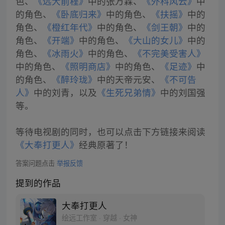
色、
《远大前程》
中的张万霖、
《外科风云》
中
的角色、
《卧底归来》
中的角色、
《扶摇》
中的
角色、
《橙红年代》
中的角色、
《剑王朝》
中的
角色、
《开端》
中的角色、
《大山的女儿》
中的
角色、
《冰雨火》
中的角色、
《不完美受害人》
中的角色、
《照明商店》
中的角色、
《足迹》
中
的角色、
《醉玲珑》
中的天帝元安、
《不可告
人》
中的刘青，以及
《生死兄弟情》
中的刘国强
等。
等待电视剧的同时，也可以点击下方链接来阅读
《大奉打更人》
经典原著了！
答案问题点击
举报反馈
提到的作品
大奉打更人
绘远工作室 · 穿越 · 女神