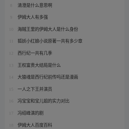
清澄是什么意思啊
8
伊姆大人有多强
9
海贼王里的伊姆大人是什么身份
10
狐妖小红娘小说原著一共有多少章
11
西行纪一共有几季
12
王权富贵大结局是什么
13
大猿魂是西行纪前传吗还是漫画
14
一人之下王并演员
15
冯宝宝和宝儿姐的实力对比
16
冯绍峰演的剧
17
伊姆大人百度百科
18