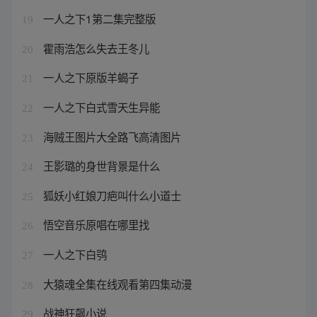
一人之下1第二集完整版
19
霍雨浩怎么失去王冬儿
20
一人之下原版羊蝎子
21
一人之下白式雪天生异能
22
海贼王图片大全路飞高清图片
23
王影璐的身世背景是什么
24
狐妖小红娘刀疤叫什么小道士
25
悟空音乐原唱在哪里找
26
一人之下白鸮
27
大猿魂全集在线观看第四集动漫
28
战神狂飙小说
29