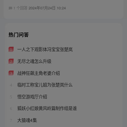
1 个回答
2024年07月24日 10:24
热门问答
一人之下观影体冯宝宝张楚岚
1
无尽之魂怎么升级
2
战神狂飙主角老婆介绍
3
临时工称宝儿姐为张楚岚什么
4
悟空游戏厅介绍
5
狐妖小红娘黄风岭篇制作组是谁
6
大猿魂4集
7