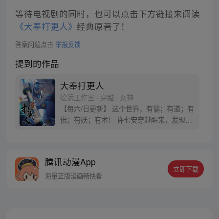
等待电视剧的同时，也可以点击下方链接来阅读
《大奉打更人》
经典原著了！
答案问题点击
举报反馈
提到的作品
大奉打更人
绘远工作室 · 穿越 · 女神
【每六/日更新】 这个世界，有儒；有道；有
佛；有妖；有术！ 许七安穿越醒来，发现自
己身处囹圄，三日后就要流放边陲？！ 他起
初的梦想只是自保，顺便在这个世界里当个
富翁悠闲度日，结果…… 改编自阅文集团作
腾讯动漫App
者卖报小郎君同名小说 QQ群号：
立即下载
799493374
海量正版漫画畅快看