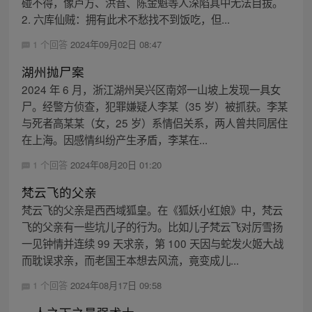
碰不得，像卢方、洪音、陈金魁等人深陷其中无法自拔。
2. 六库仙贼：拥有此术不愁找不到饭吃，但...
1 个回答
2024年09月02日 08:47
湖州抛尸案
2024 年 6 月，浙江湖州吴兴区南郊一山坡上发现一具女
尸。经警方侦查，犯罪嫌疑人李某（35 岁）被抓获。李某
与死者高某某（女，25 岁）系情侣关系，两人曾共同居住
在上海。因感情纠纷产生矛盾，李某在...
1 个回答
2024年08月20日 01:20
梵云飞的父亲
梵云飞的父亲是西西域狐皇。在《狐妖小红娘》中，梵云
飞的父亲有一些坑儿子的行为。比如儿子梵云飞对厉雪扬
一见钟情并连续 99 天求亲，第 100 天因与蛇发火姬大战
而耽误求亲，而老国王本想去风流，竟变成儿...
1 个回答
2024年08月17日 09:58