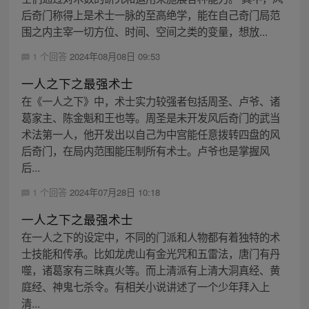
后奇门称得上是术士一脉的至高绝学，能在自己奇门局范
围之内主宰一切方位、时间、空间之类的变量，想放...
1 个回答
2024年08月08日 09:53
一人之下之最强术士
在《一人之下》中，术士实力较强者包括周圣、卢爷、诸
葛家主、陈金魁和王也等。周圣是未开发风后奇门的武当
术法第一人，他开发出以自己为中宫能任意拨转四盘的风
后奇门，在局内范围能压制所有术士。卢爷也是掌握风
后...
1 个回答
2024年07月28日 10:18
一人之下之最强术士
在一人之下的设定中，不同的门派和人物都有着独特的术
士技能和传承。比如龙虎山有金光咒和五雷法，唐门有丹
噬，诸葛家有三昧真火等。而上清派有上清大洞真经、黄
庭经、神鬼七杀令。有相关小说讲述了一个少年拜入上
清...