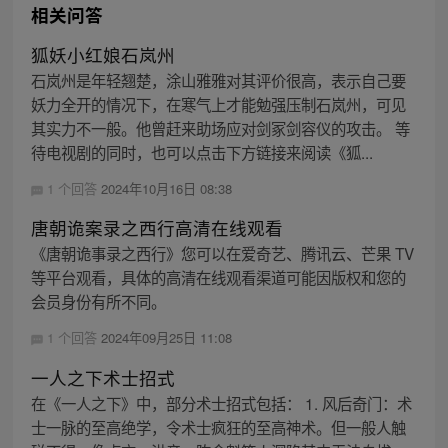
相关问答
狐妖小红娘石岚州
石岚州是年轻翘楚，涂山雅雅对其评价很高，表示自己要
妖力全开的情况下，在寒气上才能勉强压制石岚州，可见
其实力不一般。他曾赶来助场应对剑冢剑容仪的攻击。 等
待电视剧的同时，也可以点击下方链接来阅读《狐...
1 个回答
2024年10月16日 08:38
唐朝诡案录之西行高清在线观看
《唐朝诡事录之西行》您可以在爱奇艺、腾讯云、芒果 TV
等平台观看，具体的高清在线观看渠道可能因版权和您的
会员身份有所不同。
1 个回答
2024年09月25日 11:08
一人之下术士招式
在《一人之下》中，部分术士招式包括： 1. 风后奇门：术
士一脉的至高绝学，令术士疯狂的至高神术。但一般人触