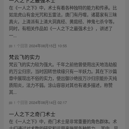
一人之下之最强术士
在《一人之下》中，术士有着各种独特的能力和传承。比
如龙虎山有金光咒和五雷法，唐门有丹噬，诸葛家有三昧
真火，上清派有上清大洞真经、黄庭经、神鬼七杀令等。
同时，有相关作品如《一人之下之最强术士》，讲述了
一...
1 个回答
2024年08月15日 10:55
梵云飞的实力
梵云飞的实力较为强大。千年之前他曾使用出天地浩劫般
的万尘归宗，当时因转世续缘只有一半妖力。其在下沙篇
章中展现出不俗的实力，使出御沙绝技万沙归宗能扑灭纯
质阳炎，法力不弱。涂山容容对其也有诸多描述，称赞
其...
1 个回答
2024年08月14日 02:17
一人之下之奇门术士
在《一人之下》中，奇门术士是非常重要的角色群体。术
士们通过对术数的研究和运用来施展各种能力。 其中，风