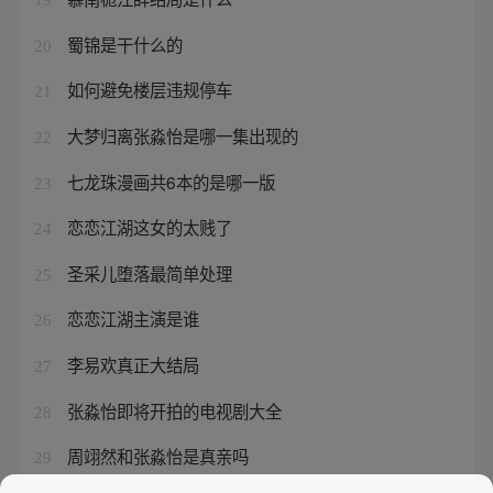
蜀锦是干什么的
20
如何避免楼层违规停车
21
大梦归离张淼怡是哪一集出现的
22
七龙珠漫画共6本的是哪一版
23
恋恋江湖这女的太贱了
24
圣采儿堕落最简单处理
25
恋恋江湖主演是谁
26
李易欢真正大结局
27
张淼怡即将开拍的电视剧大全
28
周翊然和张淼怡是真亲吗
29