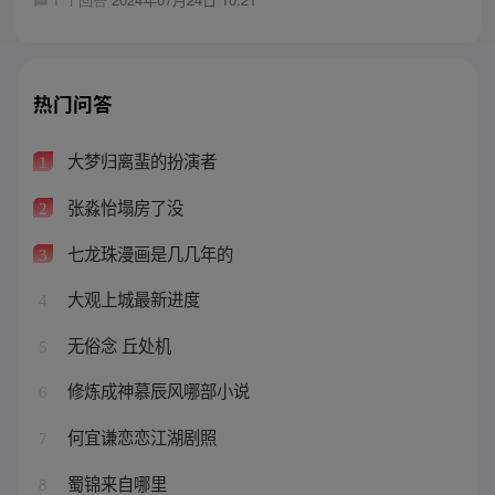
热门问答
大梦归离蜚的扮演者
1
张淼怡塌房了没
2
七龙珠漫画是几几年的
3
大观上城最新进度
4
无俗念 丘处机
5
修炼成神慕辰风哪部小说
6
何宜谦恋恋江湖剧照
7
蜀锦来自哪里
8