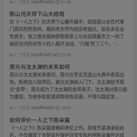
1 个回答
2024年09月21日 01:09
陈山河天师下山大结局
在《一人之下》的天师下山番外篇中，结局是以全性代掌
门龚庆的死告终。期间老天师为给田老报仇，斩杀多名全
性高手。张之维在锡林郭勒草原上与包括两豪杰之一的丁
嵨安在内的全性十四人展开决战，“六贼”死了三个，“...
1 个回答
2024年09月19日 21:02
周元与沈太渊的关系如何
周元与沈太渊关系密切。周元在苍玄宗选山大典中表现出
色，拒绝加入陆师后，被沈太渊纳入门下，沈太渊给予周
元“金带”，周元成为了沈太渊的金带弟子。沈太渊对周元极
为重视，为他争取紫源洞等修炼资源，不惜与路宏发...
1 个回答
2024年09月01日 12:07
如何评价一人之下陈朵篇
《一人之下》陈朵篇是精彩绝伦之作。其情节紧凑承前启
后，不仅展现了张楚岚在保护冯宝宝和利用陈朵事件达成