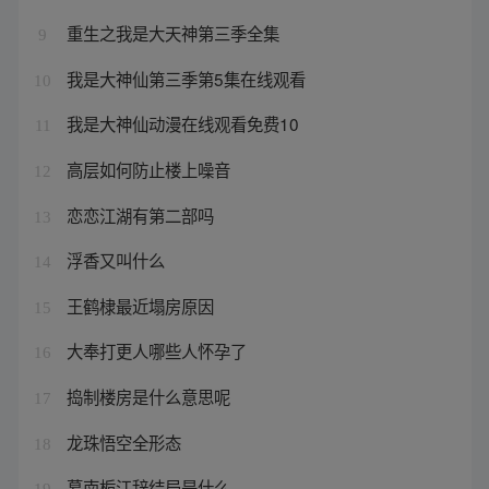
重生之我是大天神第三季全集
9
我是大神仙第三季第5集在线观看
10
我是大神仙动漫在线观看免费10
11
高层如何防止楼上噪音
12
恋恋江湖有第二部吗
13
浮香又叫什么
14
王鹤棣最近塌房原因
15
大奉打更人哪些人怀孕了
16
捣制楼房是什么意思呢
17
龙珠悟空全形态
18
慕南栀江辞结局是什么
19