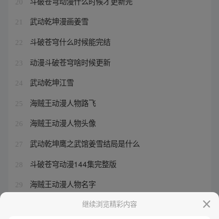
斗破苍穹动漫什么时候才更新完
20
武动乾坤漫画姜雪
21
斗破苍穹什么时候能完结
22
动漫斗破苍穹啥时候更新
23
武动乾坤江雪
24
海贼王动漫人物路飞
25
海贼王动漫人物头像
26
武动乾坤鹰之武馆姜雪结局是什么
27
斗破苍穹动漫144集完整版
28
海贼王动漫人物名字
29
武动乾坤 江雪是好人吗
继续浏览精彩内容
30