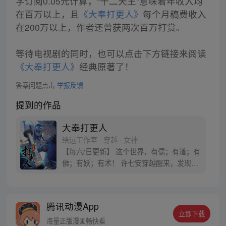
字订阅0.05元计算，“十二天王”意味着年收入均
在百万以上，且
《大奉打更人》
每个月稿费收入
在200万以上，作者还曾获两次百万打赏。
等待电视剧的同时，也可以点击下方链接来阅读
《大奉打更人》
经典原著了！
答案问题点击
举报反馈
提到的作品
大奉打更人
绘远工作室 · 穿越 · 女神
【每六/日更新】 这个世界，有儒；有道；有
佛；有妖；有术！ 许七安穿越醒来，发现自
己身处囹圄，三日后就要流放边陲？！ 他起
初的梦想只是自保，顺便在这个世界里当个
富翁悠闲度日，结果…… 改编自阅文集团作
腾讯动漫App
者卖报小郎君同名小说 QQ群号：
立即下载
799493374
海量正版漫画畅快看