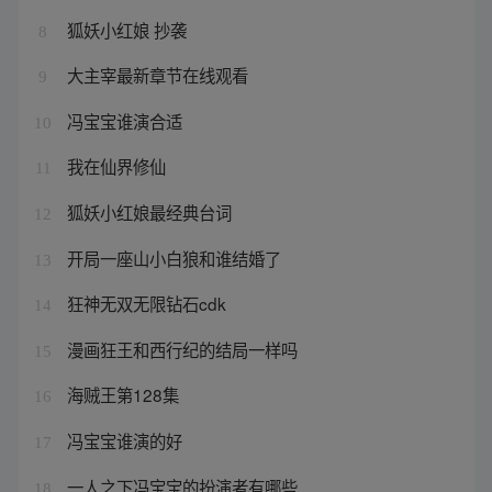
狐妖小红娘 抄袭
8
大主宰最新章节在线观看
9
冯宝宝谁演合适
10
我在仙界修仙
11
狐妖小红娘最经典台词
12
开局一座山小白狼和谁结婚了
13
狂神无双无限钻石cdk
14
漫画狂王和西行纪的结局一样吗
15
海贼王第128集
16
冯宝宝谁演的好
17
一人之下冯宝宝的扮演者有哪些
18