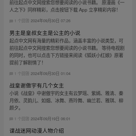
前往起点中文网搜索您想要阅读的小说书籍。 原漫画《一
人之下》同样精彩，点击按钮下载 App 立享精彩内容！
1 个回答
2024年09月30日 07:26
男主是皇叔女主是公主的小说
起点中文网有海量的精彩作品，涵盖丰富的小说类型，可
前往起点中文网搜索您想要阅读的小说书籍。 等待电视剧
的同时，也可以点击下方链接来阅读《狐妖小红娘》原著
提前了解剧情了！
1 个回答
2024年09月30日 01:04
战皇谢傲宇有几个女主
小说《战皇》中谢傲宇的女主有云梦瑶、紫嫣、雅清、秦
月依、灵韵儿、如烟、冰舞、燕玲舞、幽兰若、雅琪、柳
颜夕。
1 个回答
2024年09月19日 06:01
谍战迷网动漫人物介绍