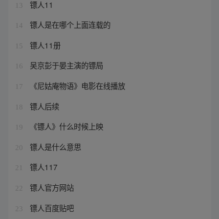
镖人11
13
镖人是在哪个上面连载的
14
镖人11册
15
吴京彭于晏主演的镖局
16
《尼姑庵物语》电影在线播放
17
镖人后续
18
《镖人》什么时候上映
19
镖人是什么意思
20
镖人117
21
镖人官方网站
22
镖人百度贴吧
23