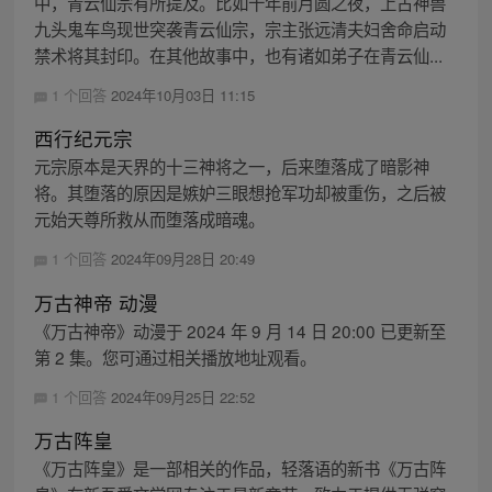
中，青云仙宗有所提及。比如十年前月圆之夜，上古神兽
九头鬼车鸟现世突袭青云仙宗，宗主张远清夫妇舍命启动
禁术将其封印。在其他故事中，也有诸如弟子在青云仙...
1 个回答
2024年10月03日 11:15
西行纪元宗
元宗原本是天界的十三神将之一，后来堕落成了暗影神
将。其堕落的原因是嫉妒三眼想抢军功却被重伤，之后被
元始天尊所救从而堕落成暗魂。
1 个回答
2024年09月28日 20:49
万古神帝 动漫
《万古神帝》动漫于 2024 年 9 月 14 日 20:00 已更新至
第 2 集。您可通过相关播放地址观看。
1 个回答
2024年09月25日 22:52
万古阵皇
《万古阵皇》是一部相关的作品，轻落语的新书《万古阵