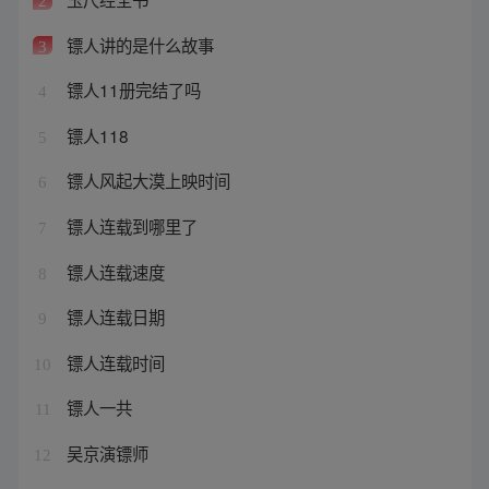
2
镖人讲的是什么故事
3
镖人11册完结了吗
4
镖人118
5
镖人风起大漠上映时间
6
镖人连载到哪里了
7
镖人连载速度
8
镖人连载日期
9
镖人连载时间
10
镖人一共
11
吴京演镖师
12