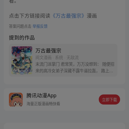
看。
点击下方链接阅读
《万古最强宗》
漫画
答案问题点击
举报反馈
提到的作品
万古最强宗
阅文漫画 · 系统 · 无敌流
末流门派掌门 君常笑，万万没想到： 随便招
来的高冷女弟子深藏不露牛逼拉轰， 路上闭
眼救救的男弟子竟是第一天才， 踢个球把重
生后的武帝踢到怀疑人生 看着废物的小弟是
个陨落的天才 这个宗门，全是妖孽啊…… 上
腾讯动漫App
苍要我末流门派逆天，挡不住啊
立即下载
海量正版漫画畅快看