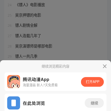
《镖人》电影播放
24
吴京押镖的电影
25
镖人剧情全解
26
镖人连载几年了
27
吴京演镖师是哪部电影
28
镖人一共几季
29
吴京镖师电影
继续浏览精彩内容
30
腾讯动漫App
打开APP
海量漫画 新人7天免费看
腾讯漫画
起点读书
QQ阅读
网站备案/许可证号：粤B2-20090059-5
在此处浏览
继续
Copyright©1998 - 2026 Tencent. All Rights Reserved