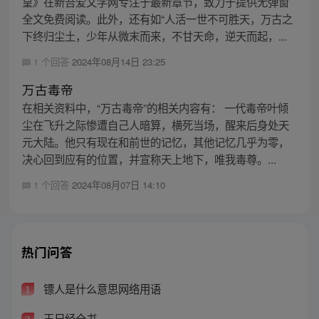
皇》在新吾爱文学网专注于最新章节，致力于提供无弹窗
全文免费阅读。此外，还有如“人活一世不可胜天，万古之
下终归尘土，少年从微末而来，不甘天命，逆天而起，...
1 个回答
2024年08月14日 23:25
万古毒帝
在相关资料中，“万古毒帝”的相关内容有： 一代毒帝叶倾
尘在飞升之际惨遭自己人暗算，横死当场，醒来后身处天
元大陆。他只有现在和前世的记忆，其他记忆几乎为零，
决心回到应有的位置，并宣称天上地下，唯我毒尊。...
1 个回答
2024年08月07日 14:10
热门问答
镖人是什么意思网络用语
1
玉尺经全书