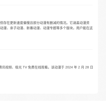
但存在更新速度偏慢且部分动漫有删减的情况。它涵盖动漫资
动漫、亲子动漫、新番动漫、动漫专题等多个版块，用户能在这
视频、极光 TV 免费在线观看。该动漫于 2024 年 2 月 28 日