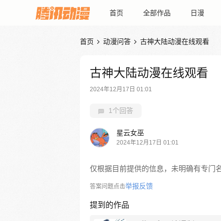
首页
全部作品
日漫
首页
动漫问答
古神大陆动漫在线观看


古神大陆动漫在线观看
2024年12月17日 01:01
1个回答
星云女巫
2024年12月17日 01:01
仅根据目前提供的信息，未明确有专门名
举报反馈
答案问题点击
提到的作品