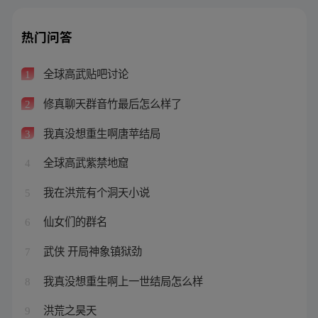
热门问答
全球高武贴吧讨论
1
修真聊天群音竹最后怎么样了
2
我真没想重生啊唐苹结局
3
全球高武紫禁地窟
4
我在洪荒有个洞天小说
5
仙女们的群名
6
武侠 开局神象镇狱劲
7
我真没想重生啊上一世结局怎么样
8
洪荒之昊天
9