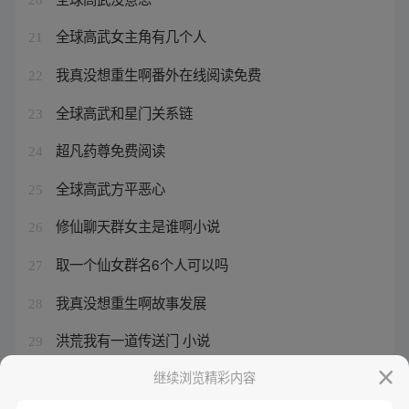
全球高武女主角有几个人
21
我真没想重生啊番外在线阅读免费
22
全球高武和星门关系链
23
超凡药尊免费阅读
24
全球高武方平恶心
25
修仙聊天群女主是谁啊小说
26
取一个仙女群名6个人可以吗
27
我真没想重生啊故事发展
28
洪荒我有一道传送门 小说
29
我真的没想重生啊结局和谁在一起
继续浏览精彩内容
30