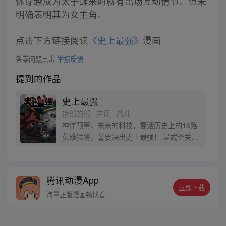
休穿越成为太子醒来时就有出场互动情节。但未
明确表明其为女主角。
点击下方链接阅读
《史上最强》
漫画
答案问题点击
举报反馈
提到的作品
史上最强
拾部的部 · 古风 · 战斗
神作预警，未来的科技，复活历史上的16路
英雄猛将，誓要决出史上最强！ 是武圣关云
长、还是西楚霸王项羽，是一人之下的吕奉
先，还是满洲第一勇士鳌拜 两两对决，生死
格斗，最终获胜者，将会获得一个愿望！ 粉
腾讯动漫App
丝群：481670726
立即下载
海量正版漫画畅快看