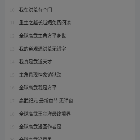
我在洪荒有个门
10
重生之越长越媚免费阅读
11
全球高武主角方平身世
12
我的道观通洪荒无错字
13
我真是武道天才
14
主角具现神象镇狱劲
15
全球高武我是方平
16
高武纪元 最新章节 无弹窗
17
全球高武王金洋最终境界
18
全球高武漫画作者是
19
全球高武没意思
20