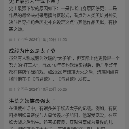
史上最强为什么下架了
史上最强下架的原因如下：一是作者自身原因停更；二是
作品的最终决战采用擂台赛形式，看点为人类英雄对神灵
决斗且穿插角色历史补充设定这点与其他作品类似，有抄
袭之嫌。
1 个回答
2024年10月20日 11:23
成毅为什么是太子爷
虽然有人称成毅为欢瑞的“太子爷”，但实际上他更像是一个
努力的“打工人”。自2018年签约欢瑞影视后，他几乎整年
都在横店忙碌拍戏，如2020年琉璃大火之后，琉璃剧组直
播时他在拍《与君歌》，《与君歌》发布...
1 个回答
2024年10月20日 00:25
洪荒之妖族最强太子
在洪荒神话中，有诸多关于妖族太子的记载。例如，有资
料提到妖皇帝俊与人皇伏羲之子旭阳，他深受宠爱，在巫
妖大战之后出生。还有如夜良，穿越洪荒成为帝俊的儿
子，即妖族金乌大太子。 等待电视剧的同时，也可...