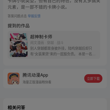
卡牌小说类型，但有自己的特色，没有太多搞笑
元素，是一部不错的卡牌小说。
答案问题点击
举报反馈
提到的作品
超神制卡师
阅文漫画 · 穿越 · 战斗
别人穿越都是身披外挂，陆鸣穿越后却只
有“女装果贷”来的一屁股负债。 本是一名程
序狗，深夜加班猝死难道还不够惨吗？！ 哇
靠！这居然还是个各种异能职业充斥的异世
界！作为“制卡师”，陆鸣陷入了沉思。 如果
腾讯动漫App
制卡技术和写程序的方法一样......那岂不是
立即下载
一张卡牌，可以封装无限的世界？！
海量正版漫画畅快看
相关问答