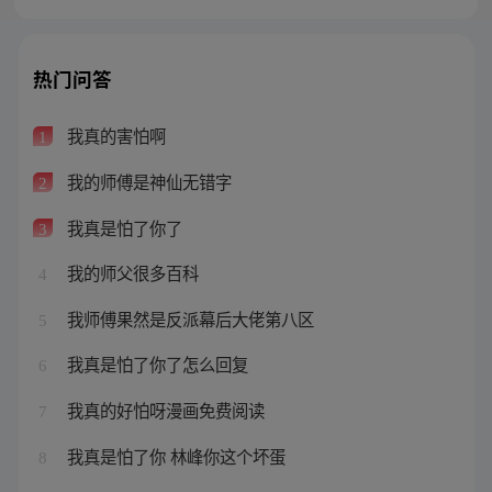
热门问答
我真的害怕啊
1
我的师傅是神仙无错字
2
我真是怕了你了
3
我的师父很多百科
4
我师傅果然是反派幕后大佬第八区
5
我真是怕了你了怎么回复
6
我真的好怕呀漫画免费阅读
7
我真是怕了你 林峰你这个坏蛋
8