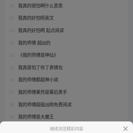
我真的很怕啊什么意思
20
我真的好怕呀英文
21
我真的好怕啊 起点阅读
22
我的师傅 超凶的
23
《我的师傅是神仙》
24
我真是怕了你了表情包
25
我的师傅都超神小说
26
我的师傅果然是幕后黑手
27
我的师傅超级凶哟免费阅读
28
我的师傅是大魔王
29
我真的害怕了图片
继续浏览精彩内容
30