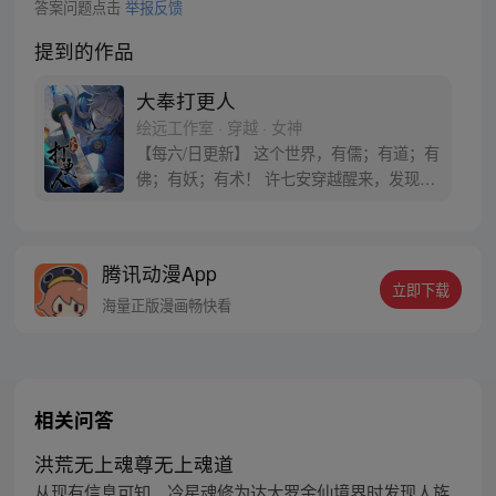
答案问题点击
举报反馈
提到的作品
大奉打更人
绘远工作室 · 穿越 · 女神
【每六/日更新】 这个世界，有儒；有道；有
佛；有妖；有术！ 许七安穿越醒来，发现自
己身处囹圄，三日后就要流放边陲？！ 他起
初的梦想只是自保，顺便在这个世界里当个
富翁悠闲度日，结果…… 改编自阅文集团作
腾讯动漫App
者卖报小郎君同名小说 QQ群号：
立即下载
799493374
海量正版漫画畅快看
相关问答
洪荒无上魂尊无上魂道
从现有信息可知，冷星魂修为达大罗金仙境界时发现人族