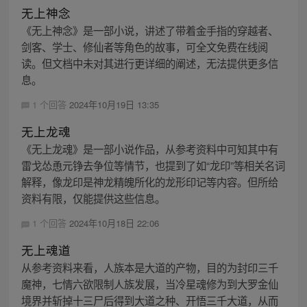
无上神念
《无上神念》是一部小说，讲述了带着金手指的穿越者、
剑客、学士、修仙者等角色的故事，可全文免费在线阅
读。但文档中未对其进行更详细的阐述，无法提供更多信
息。
1 个回答
2024年10月19日 13:35
无上龙魂
《无上龙魂》是一部小说作品，从参考资料中可知其中有
雷戈怂恿元铮去争位等情节，也提到了如“龙印”等相关名词
解释，像龙印是神龙精魄所化的龙形印记等内容。但所给
资料有限，仅能提供这些信息。
1 个回答
2024年10月18日 22:06
无上魂道
从参考资料来看，人族本是大道的产物，目的为封印三千
魔神，七情六欲限制人族发展，当冷星魂修为到大罗金仙
境界并斩掉十三尸后得到大道之种、开悟三千大道，从而