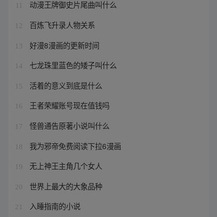
动漫王牌御史片尾曲叫什么
11
百炼飞升录人物关系
12
好漫8漫画的更新时间
13
七龙珠里蓝色的矮子叫什么
14
活着的意义到底是什么
15
王者荣耀账号现在值钱吗
16
怪兽通告原著小说叫什么
17
我为邪帝免费阅读下拉6漫画
18
无上神王主角几个女人
19
世界上最大的大象品种
20
入睡指南的小说
21