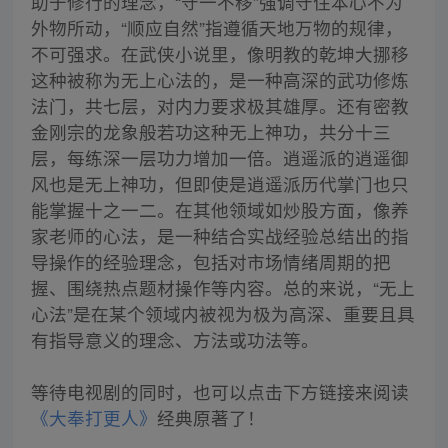
助于修行的理念，“守一不移”强调守住本心不为
外物所动，“顺应自然”指遵循天地万物的规律，
不可强求。在武侠小说里，像明教的乾坤大挪移
这种被称为无上心法的，是一种高深的武功修炼
法门，共七层，对内力要求极其雄厚。还有密教
金刚宗的龙象般若功这种无上神功，共分十三
层，每练深一层功力增加一倍。逍遥派的逍遥御
风也是无上神功，但即使是逍遥派历代掌门也只
能掌握十之一二。在其他领域如炒股方面，像养
家老师的心法，是一种结合实战经验总结出的指
导操作的经验理念，包括对市场情绪周期的把
握、围绕热点题材操作等内容。总的来说，“无上
心法”是在某个领域内被视为极为高深、重要且具
有指导意义的理念、方法或功法等。
等待电视剧的同时，也可以点击下方链接来阅读
《大奉打更人》
经典原著了！