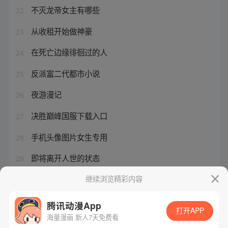
不灭龙帝女主有哪些
22
从收租开始做神豪
23
在死亡边缘徘徊过的人
24
反派富二代都市小说
25
夜游漫记
26
决胜巅峰国服下载入口
27
手机头像图片女生专用
28
即将离开人世的状态
29
尸兄漫画免费最新
继续浏览精彩内容
30
腾讯动漫App
打开APP
海量漫画 新人7天免费看