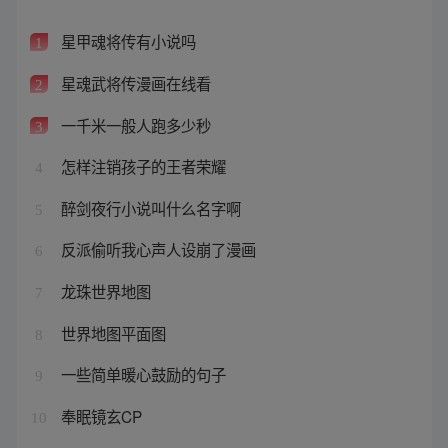
星甲魂将传有小说吗
1
星魂武将传漫画在线看
2
一千米一般人跑多少秒
3
怎样注销孩子的王者荣耀
4
醉剑夜行小说叫什么名字啊
5
反派偷听我心声人设崩了漫画
6
龙珠世界地图
7
世界地图平面图
8
一些简单暖心鼓励的句子
9
奉眠镜玄CP
10