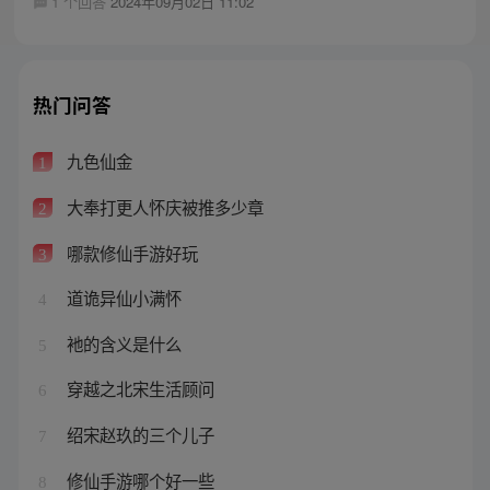
1 个回答
2024年09月02日 11:02
热门问答
九色仙金
1
大奉打更人怀庆被推多少章
2
哪款修仙手游好玩
3
道诡异仙小满怀
4
衪的含义是什么
5
穿越之北宋生活顾问
6
绍宋赵玖的三个儿子
7
修仙手游哪个好一些
8