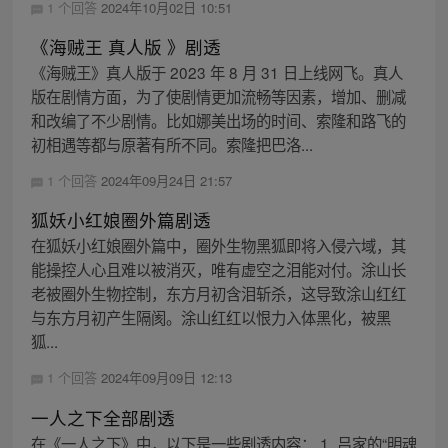
1 个回答
2024年10月02日 10:51
《海贼王 真人版 》剧透
《海贼王》真人版于 2023 年 8 月 31 日上线网飞。真人
版在剧情方面，为了使剧情更加流畅等因素，增加、删减
和改编了不少剧情。比如娜美出场的时间、索隆和路飞的
初相遇等都与原著有所不同。索隆把巴洛...
1 个回答
2024年09月24日 21:57
狐妖小红娘圈外篇剧透
在狐妖小红娘圈外篇中，圈外生物黑狐即将入侵六域，其
能操控人心且难以被消灭，唯有虚空之泪能对付。涂山长
老被圈外生物控制，东方月初含泪斩杀，这导致涂山红红
与东方月初产生隔阂。涂山红红以恨力入体黑化，被黑
狐...
1 个回答
2024年09月09日 12:13
一人之下全部剧透
在《一人之下》中，以下是一些剧透内容： 1. 吕家的“明魂