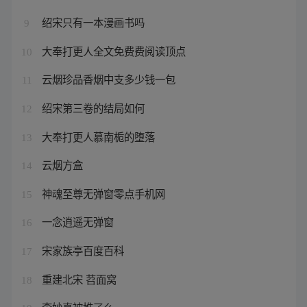
绍宋只有一本漫画书吗
9
大奉打更人全文免费费阅读顶点
10
云烟珍品香烟中支多少钱一包
11
绍宋第三卷的结局如何
12
大奉打更人慕南栀的堕落
13
云烟方盒
14
神魂至尊无弹窗零点手机网
15
一念逍遥无弹窗
16
宋家族亭百度百科
17
重建北宋 苕面窝
18