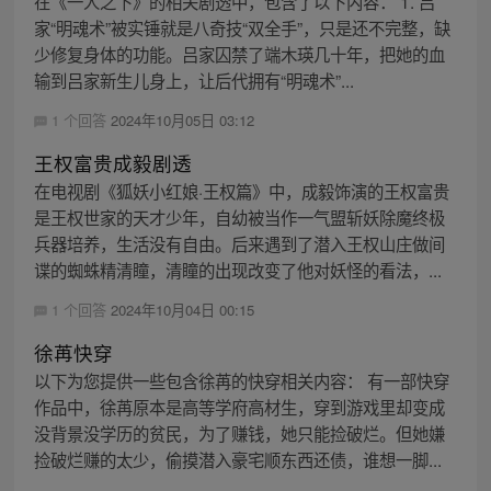
在《一人之下》的相关剧透中，包含了以下内容： 1. 吕
家“明魂术”被实锤就是八奇技“双全手”，只是还不完整，缺
少修复身体的功能。吕家囚禁了端木瑛几十年，把她的血
输到吕家新生儿身上，让后代拥有“明魂术”...
1 个回答
2024年10月05日 03:12
王权富贵成毅剧透
在电视剧《狐妖小红娘·王权篇》中，成毅饰演的王权富贵
是王权世家的天才少年，自幼被当作一气盟斩妖除魔终极
兵器培养，生活没有自由。后来遇到了潜入王权山庄做间
谍的蜘蛛精清瞳，清瞳的出现改变了他对妖怪的看法，...
1 个回答
2024年10月04日 00:15
徐苒快穿
以下为您提供一些包含徐苒的快穿相关内容： 有一部快穿
作品中，徐苒原本是高等学府高材生，穿到游戏里却变成
没背景没学历的贫民，为了赚钱，她只能捡破烂。但她嫌
捡破烂赚的太少，偷摸潜入豪宅顺东西还债，谁想一脚...