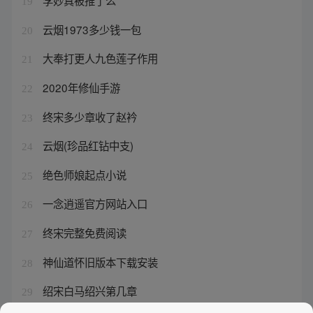
李妙真被推了么
19
云烟1973多少钱一包
20
大奉打更人九色莲子作用
21
2020年修仙手游
22
终宋多少章收了赵衿
23
云烟(珍品红钻中支)
24
绝色师娘起点小说
25
一念逍遥官方网站入口
26
终宋完整免费阅读
27
神仙道怀旧版本下载安装
28
绍宋白马绍兴第几章
29