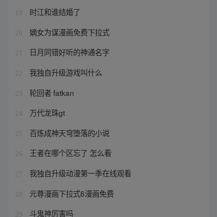
时江和谁结婚了
19
嫡女为谋漫画免费下拉式
20
日月同错好听的神通名字
21
我独自升级游戏叫什么
22
轮回者 fatkan
23
万代龙珠gt
24
百炼成神天穹堕落的小说
25
王者在哪个区忘了 怎么看
26
我独自升级动漫第一季在线观看
27
元尊漫画下拉式6漫画免费
28
斗鬼神厉害吗
29