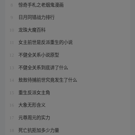
惊奇手札之老烟鬼漫画
8
日月同错战力排行
9
龙珠大魔百科
10
女主前世是反派重生的小说
11
不健全关系小说原型
12
不健全关系到底讲了什么
13
敖敖待捕前世究竟发生了什么
14
重生反派女主角
15
大象无形含义
16
元尊周元的实力
17
死亡抗拒加多少力量
18