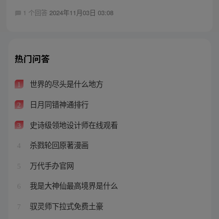
1 个回答
2024年11月03日 03:08
热门问答
世界的尽头是什么地方
1
日月同错神通排行
2
史诗级领地设计师在线观看
3
杀戮轮回原著漫画
4
万代手办官网
5
我是大神仙最高境界是什么
6
驭灵师下拉式免费土豪
7