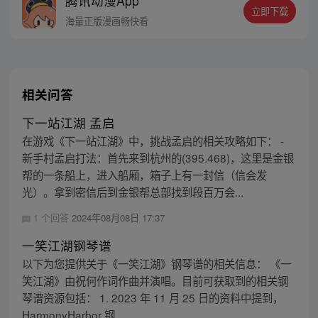
腾讯动漫App
立即下载
海量正版漫画畅快看
相关问答
下一站江湖 孟启
在游戏《下一站江湖》中，挑战孟启的相关攻略如下： -
新手村孟启打法：首先来到杭州的(395.468)，这里是金银
帮的一条船上，进入船厢，箱子上有一封信（信会发
光）。拿到密信后到金银帮总部找到段百万会...
1 个回答
2024年08月08日 17:37
一笑江湖钢琴谱
以下为您提供关于《一笑江湖》钢琴谱的相关信息： 《一
笑江湖》由祝何作词作曲并演唱。目前可获取到的相关钢
琴谱资源包括： 1. 2023 年 11 月 25 日的资料中提到，
HarmonyHarbor 钢...