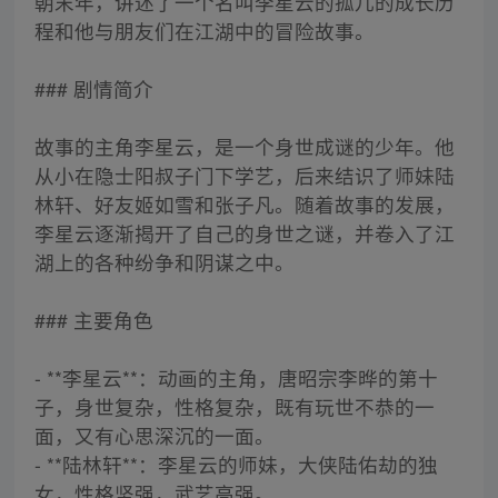
朝末年，讲述了一个名叫李星云的孤儿的成长历
程和他与朋友们在江湖中的冒险故事。
### 剧情简介
故事的主角李星云，是一个身世成谜的少年。他
从小在隐士阳叔子门下学艺，后来结识了师妹陆
林轩、好友姬如雪和张子凡。随着故事的发展，
李星云逐渐揭开了自己的身世之谜，并卷入了江
湖上的各种纷争和阴谋之中。
### 主要角色
- **李星云**：动画的主角，唐昭宗李晔的第十
子，身世复杂，性格复杂，既有玩世不恭的一
面，又有心思深沉的一面。
- **陆林轩**：李星云的师妹，大侠陆佑劫的独
女，性格坚强，武艺高强。