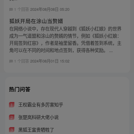
1 个回答
2024年08月08日 05:20
狐妖开局在涂山当赘婿
在网络小说中，存在现代人穿越到《狐妖小红娘》的世界
成为一气道盟和涂山的赘婿的情节，例如《狐妖小红娘：
开局签到红容》，作者是袖里留香。凭借着签到系统，主
角可以在不同的时间和地点签到，获得各种奖励。 ...
1 个回答
2024年08月01日 15:02
热门问答
王权霸业有多厉害知乎
1
张楚岚科研大佬小说
2
黑狐王富贵牺牲了
3