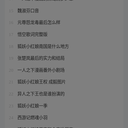
魏淑芬口音
15
元尊怨龙毒最后怎么样
16
悟空歌词完整版
17
狐妖小红娘南国是什么地方
18
张楚岚最后的实力和结局
19
一人之下漫画番外小剧场
20
狐妖小红娘王权 成毅图片
21
异人之下王也是谁扮演的
22
狐妖小红娘一季
23
西游记燃魂小羽
24