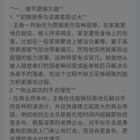
**一、情节逻辑方面**
1. **初期受辱与逆袭差距过大**
- 主角一开始作为赘婿受尽各种屈辱，在家族里
地位极低，被人呼来喝去，甚至遭受身体上的伤
害。比如在一些家族聚会上被当众羞辱，妻子虽
然表面客气但也带着偏见。然而他突然就展现出
超强的能力逆袭，这种转变有点突兀。就像他从
被人随意拳打的弱者瞬间变成能单枪匹马解决众
多高手的强者，在这个过程中缺乏足够细致的能
力积累展现过程。
2. **商业成功的不合理性**
- 在商业竞争中，主角往往能够轻易地化解对手
的各种阴谋诡计，并且快速建立起庞大的商业帝
国。例如他的企业总是能在短时间内超越那些经
营多年、根基深厚的老牌企业。对手似乎总是愚
蠢地犯错送上门来让他打击，而没有更复杂、更
合理的商业对抗情节。