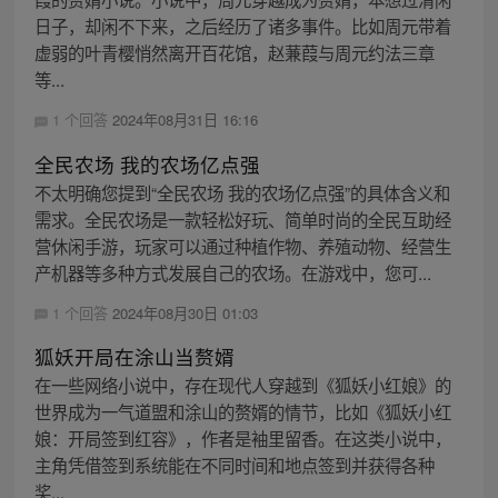
日子，却闲不下来，之后经历了诸多事件。比如周元带着
虚弱的叶青樱悄然离开百花馆，赵蒹葭与周元约法三章
等...
1 个回答
2024年08月31日 16:16
全民农场 我的农场亿点强
不太明确您提到“全民农场 我的农场亿点强”的具体含义和
需求。全民农场是一款轻松好玩、简单时尚的全民互助经
营休闲手游，玩家可以通过种植作物、养殖动物、经营生
产机器等多种方式发展自己的农场。在游戏中，您可...
1 个回答
2024年08月30日 01:03
狐妖开局在涂山当赘婿
在一些网络小说中，存在现代人穿越到《狐妖小红娘》的
世界成为一气道盟和涂山的赘婿的情节，比如《狐妖小红
娘：开局签到红容》，作者是袖里留香。在这类小说中，
主角凭借签到系统能在不同时间和地点签到并获得各种
奖...