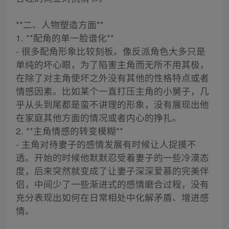
**二、人物塑造方面**
1. **配角的单一脸谱化**
- 很多配角形象比较刻板。像反派角色大多只是
单纯的坏心眼，为了陷害主角而无所不用其极，
在除了对主角使坏之外没有其他的性格特点或者
情感因素。比如某个一直打压主角的小舅子，几
乎从头到尾都是蛮不讲理的形象，没有展现出他
在家庭其他方面的情况或者内心的挣扎。
2. **主角情感的转变模糊**
- 主角对待妻子的感情发展有时候让人捉摸不
透。开始的时候他默默忍受着妻子的一些冷漠态
度，后来突然就变成了让妻子深深爱慕的完美伴
侣，中间少了一些渐进式的感情磨合过程，没有
充分表现出如何在日常相处中化解矛盾、增进感
情。