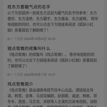
姓东方要霸气点的名字
以下为您提供一些姓东方且较为霸气的名字供参考：东方
傲世、东方凌绝、东方霸宇、东方雄枭、东方威尊。 等待
电视剧的同时，也可以点击下方链接来阅读《狐妖小红
娘》原著提前了解剧情了！
1 个回答
2024年10月03日 06:33
错点鸳鸯的续集叫什么
《错点鸳鸯》的续集叫《戏点鸳鸯》。 等待电视剧的同
时，也可以点击下方链接来阅读《狐妖小红娘》原著提前
了解剧情了！
1 个回答
2024年09月17日 15:47
戏点鸳鸯简介
《戏点鸳鸯》是由湖南电视节目中心出品，谭锐铭总导
演，韩雪、金尊、马双双编剧，赵丽颖、戚迹、韩栋、郭
冬冬、周放、马文龙、宋轶等人主演的古装电视剧。该剧
是《错点鸳鸯》的续集，根据席绢同名小说改编，讲述了