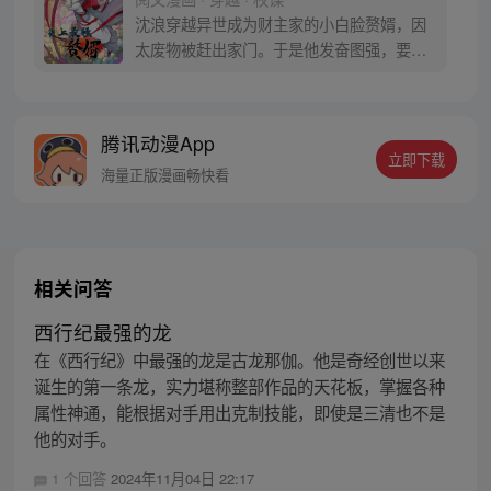
沈浪穿越异世成为财主家的小白脸赘婿，因
太废物被赶出家门。于是他发奋图强，要找
一个更有权有势绝美高贵的豪门千金做上门
女婿。 练武是不可能练武的，这辈子都不可
能练武！ 我要把老婆培养成天下第一高手，
腾讯动漫App
谁敢惹我就让我娘子打死你！（每周五、周
立即下载
六更新）
海量正版漫画畅快看
相关问答
西行纪最强的龙
在《西行纪》中最强的龙是古龙那伽。他是奇经创世以来
诞生的第一条龙，实力堪称整部作品的天花板，掌握各种
属性神通，能根据对手用出克制技能，即使是三清也不是
他的对手。
1 个回答
2024年11月04日 22:17