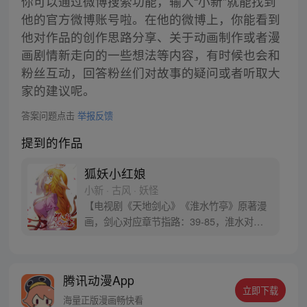
你可以通过微博搜索功能，输入“小新”就能找到
他的官方微博账号啦。在他的微博上，你能看到
他对作品的创作思路分享、关于动画制作或者漫
画剧情新走向的一些想法等内容，有时候也会和
粉丝互动，回答粉丝们对故事的疑问或者听取大
家的建议呢。
答案问题点击
举报反馈
提到的作品
狐妖小红娘
小新 · 古风 · 妖怪
【电视剧《天地剑心》《淮水竹亭》原著漫
画，剑心对应章节指路：39-85，淮水对应
章节指路272-301】 迷糊萝莉小狐妖，正太
道士没节操。自古人妖生死恋，千载孽缘一
线牵。（每周周四更新。）
腾讯动漫App
立即下载
海量正版漫画畅快看