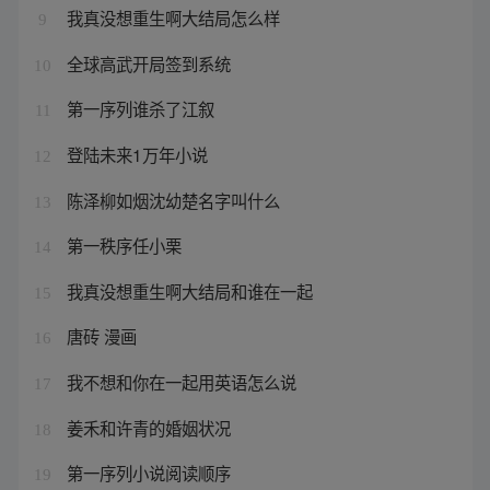
我真没想重生啊大结局怎么样
9
全球高武开局签到系统
10
第一序列谁杀了江叙
11
登陆未来1万年小说
12
陈泽柳如烟沈幼楚名字叫什么
13
第一秩序任小栗
14
我真没想重生啊大结局和谁在一起
15
唐砖 漫画
16
我不想和你在一起用英语怎么说
17
姜禾和许青的婚姻状况
18
第一序列小说阅读顺序
19