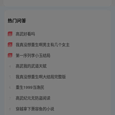
热门问答
高武好看吗
1
我真没想重生啊男主有几个女主
2
第一序列李小玉结局
3
高武我的武道天赋
4
我真没想重生啊大结局完整版
5
重生1999当渔民
6
高武纪元无防盗阅读
7
穿越拿下萧容鱼的小说
8