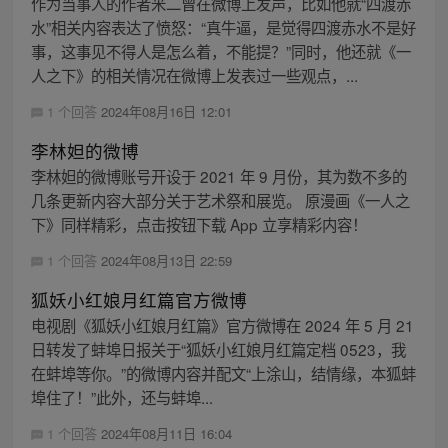
作为当事人的作者米二曾在微博上发声，比如他就“四渡赤
水”相关内容表达了愤怒：“真牛逼，是觉得四渡赤水不是好
事，这事见不得人是怎么着，不能提？”同时，他还就《一
人之下》的相关情况在微博上发表过一些观点，...
1 个回答
2024年08月16日 12:01
李林妲的微博
李林妲的微博账号开设于 2021 年 9 月份，其为数不多的
几条更新内容大部分关于艺术祭和展览。 原漫画《一人之
下》同样精彩，点击按钮下载 App 立享精彩内容！
1 个回答
2024年08月13日 22:59
狐妖小红娘月红篇官方微博
电视剧《狐妖小红娘月红篇》官方微博在 2024 年 5 月 21
日转发了蚌埠日报关于“狐妖小红娘月红篇定档 0523，我
在蚌埠等你。”的微博内容并配文“上涂山，结情缘，本狐蚌
埠住了！”此外，还与蚌埠...
1 个回答
2024年08月11日 16:04