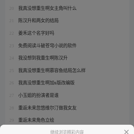
我真没想重生啊女主角叫什么
20
陈汉升和两女的结局
21
姜禾这个名字好吗
22
免费阅读斗破苍穹小说的软件
23
我没想到我重生啊陈汉升
24
我真没想重生啊慕容鱼结局怎么样
25
我真没想重生啊加s版改编版
26
小玉姐的扮演者是谁
27
重返未来忽悠维尔汀做我女友
28
重返未来角色立绘
29
我的老婆来自一千年前漫
继续浏览精彩内容
30