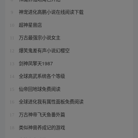
神宠进化高鹏小说在线阅读下载
9
超神星兽店
10
万古最强宗小说女主
11
爆笑鬼差有声小说幻樱空
12
剑神凤擎天1987
13
全球高武系统各个等级
14
仙帝回地球免费阅读
15
全球进化我有属性面板免费阅读
16
万古神帝飞天鱼番外篇
17
类似神兽养成记的游戏
18