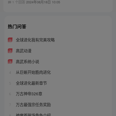
1 个回答
2024年08月18日 10:05
热门问答
全球进化我有完美攻略
1
高武动漫
2
高武系统小说
3
从巨蜥开始筋肉进化
4
全球进化最新章节
5
万古神帝326章
6
万古最强宗任务奖励
7
神魔养殖场角色介绍
8