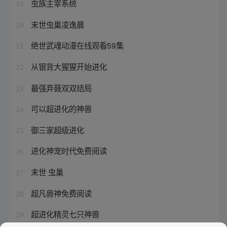
虫族主宰系统
19
末世虫巢凌逸晨
20
绝世武魂动漫在线观看59集
21
从银背大猩猩开始进化
22
最强弃聂双双结局
23
可以超进化的神兽
24
御三家超级进化
25
进化神宠时代免费阅读
26
末世 虫巢
27
超凡兽神免费阅读
28
超进化精灵七只神兽
29