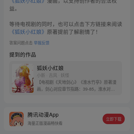
《狐妖小红娘》
漫画，以支持创作者的合法权
益。
等待电视剧的同时，也可以点击下方链接来阅读
《狐妖小红娘》
原著提前了解剧情了！
答案问题点击
举报反馈
提到的作品
狐妖小红娘
小新 · 古风 · 妖怪
【电视剧《天地剑心》《淮水竹亭》原著漫
画，剑心对应章节指路：39-85，淮水对应
章节指路272-301】 迷糊萝莉小狐妖，正太
道士没节操。自古人妖生死恋，千载孽缘一
线牵。（每周周四更新。）
腾讯动漫App
立即下载
海量正版漫画畅快看