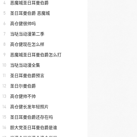
4
恶魔城圣日耳曼伯爵
5
圣日耳曼伯爵 恶魔城
6
高仓健很帅吗
7
当哒当动漫第二季
8
高仓健现在怎么样
9
恶魔城圣日耳曼伯爵怎么打
10
当哒当动漫全集
11
圣日耳曼伯爵预言
12
圣日尔曼伯爵
13
高仓健帅不帅
14
高仓健长发年轻照片
15
圣日耳曼伯爵还存在吗
16
胆大党圣日耳曼伯爵是谁