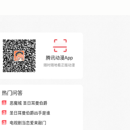
腾讯动漫App
随时随地看正版动漫
热门问答
1
恶魔城 圣日耳曼伯爵
2
圣日耳曼伯爵凶手是谁
3
电视剧当恋爱来敲门