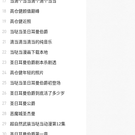
17
当滴个当当滴个滴个当当
18
高仓健颜值巅峰
19
高仓健近照
20
当哒当圣日耳曼伯爵
21
滴当滴当滴当的纯音乐
22
当哒当漫画下载本地
23
圣日耳曼伯爵剧本杀剧透
24
高仓健年轻的照片
25
当哒当圣日耳曼伯爵初登场
26
圣日耳曼伯爵到底活了多少岁
27
圣日耳曼公爵
28
恶魔城圣杰曼
29
超自然武装当哒当动漫第12集
30
圣日耳曼伯爵第一章