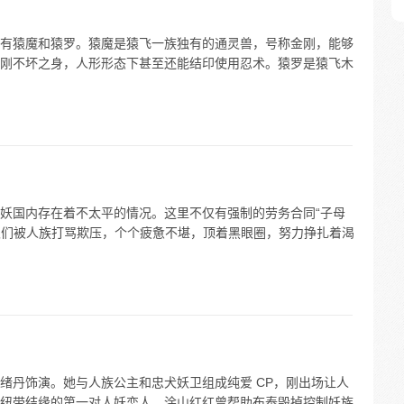
有猿魔和猿罗。猿魔是猿飞一族独有的通灵兽，号称金刚，能够
刚不坏之身，人形形态下甚至还能结印使用忍术。猿罗是猿飞木
妖国内存在着不太平的情况。这里不仅有强制的劳务合同“子母
妖奴们被人族打骂欺压，个个疲惫不堪，顶着黑眼圈，努力挣扎着渴
绪丹饰演。她与人族公主和忠犬妖卫组成纯爱 CP，刚出场让人
纽带结缘的第一对人妖恋人。涂山红红曾帮助布泰毁掉控制妖族