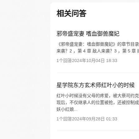
激活隐藏血脉、开启无限进化…
奇，进化地狱修罗狼！ 小精灵
相关问答
二翼炽天使！ 孵化龙蛋，召唤
龙！
邪帝盛宠妻 嗜血御兽魔妃
《邪帝盛宠妻：嗜血御兽魔妃》的章节目录包括：
来袭？2 ，第 4 章 敌人来袭？3 ，第 5 章 
1个回答
2024年10月04日 18:33
星学院东方玄术师红叶小的时候
红叶小时候没有父母的疼爱，被大祭司约克
现后，不仅继承人的位置被抢，还被控制成
妖小红娘...
1个回答
2024年09月28日 01:33