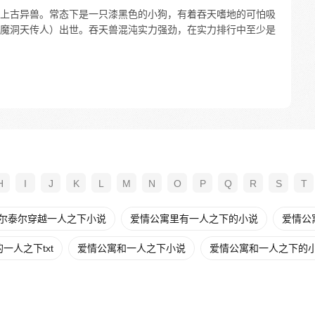
上古异兽。常态下是一只漆黑色的小狗，有着吞天嗜地的可怕吸
魔洞天传人）出世。吞天兽混沌实力强劲，在实力排行中至少是
H
I
J
K
L
M
N
O
P
Q
R
S
T
尔泰尔穿越一人之下小说
爱情公寓里有一人之下的小说
爱情公寓
一人之下txt
爱情公寓和一人之下小说
爱情公寓和一人之下的