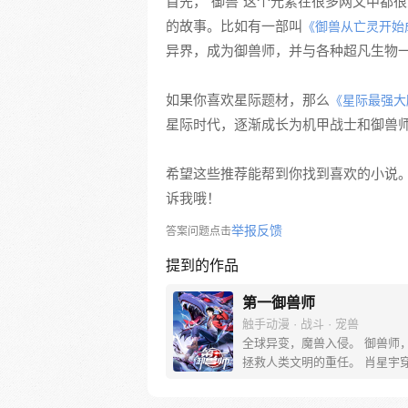
首先，“御兽”这个元素在很多网文中都
的故事。比如有一部叫
《御兽从亡灵开始
异界，成为御兽师，并与各种超凡生物
如果你喜欢星际题材，那么
《星际最强大
星际时代，逐渐成长为机甲战士和御兽
希望这些推荐能帮到你找到喜欢的小说
诉我哦！
举报反馈
答案问题点击
提到的作品
第一御兽师
触手动漫 · 战斗 · 宠兽
全球异变，魔兽入侵。 御兽师
拯救人类文明的重任。 肖星宇
觉醒【神级御兽系统】。 开启
眼，可以看穿所有御兽隐藏进化