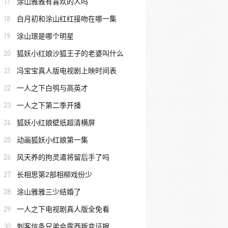
17
涂山雅雅有喜欢的人吗
18
白月初和涂山红红接吻在哪一集
19
涂山璟是哪个明星
20
狐妖小红娘沙狐王子的老婆叫什么
21
冯宝宝真人版电视剧上映时间表
22
一人之下白鸮与高英才
23
一人之下第二季开播
24
狐妖小红娘壁纸超清横屏
25
动画狐妖小红娘第一集
26
风天养的拘灵遣将留后手了吗
27
长相思第2部相柳戏份少
28
涂山雅雅三少结婚了
29
一人之下电视剧真人版全免看
30
刺客信条兄弟会露西叛变证据