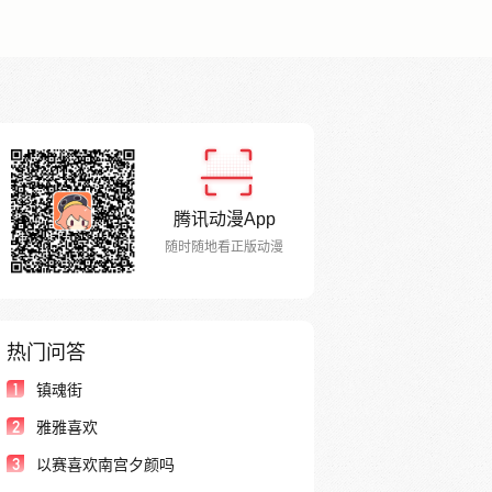
腾讯动漫App
随时随地看正版动漫
热门问答
1
镇魂街
2
雅雅喜欢
3
以赛喜欢南宫夕颜吗