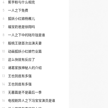
4
蕉芋粉与什么相克
5
一人之下免费
6
狐妖小红娘杨雁儿
7
福宝奶爸是徐翔吗
8
一人之下中的陆玲珑是谁
9
殷桃王骁首次出演夫妻
10
动画狐妖小红娘竹业篇
11
这么快就有反应了
12
诸葛家族神秘人的介绍
13
王也到底有多强
14
王也到底有多强
15
无暮篇是不是最后一季
16
电视剧异人之下冯宝宝演员是谁