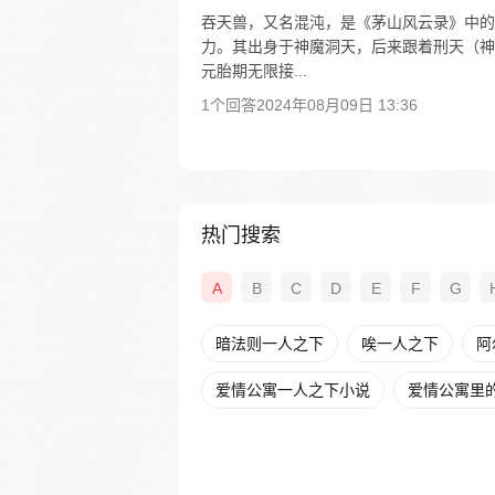
吞天兽，又名混沌，是《茅山风云录》中的
力。其出身于神魔洞天，后来跟着刑天（神
元胎期无限接...
1个回答
2024年08月09日 13:36
热门搜索
A
B
C
D
E
F
G
暗法则一人之下
唉一人之下
阿
爱情公寓一人之下小说
爱情公寓里的