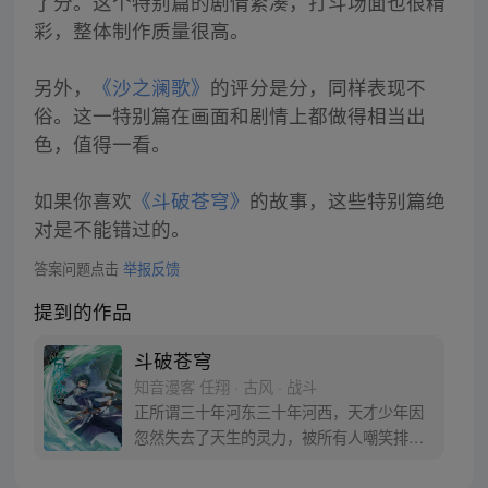
了分。这个特别篇的剧情紧凑，打斗场面也很精
彩，整体制作质量很高。
另外，
《沙之澜歌》
的评分是分，同样表现不
俗。这一特别篇在画面和剧情上都做得相当出
色，值得一看。
如果你喜欢
《斗破苍穹》
的故事，这些特别篇绝
对是不能错过的。
答案问题点击
举报反馈
提到的作品
斗破苍穹
知音漫客 任翔 · 古风 · 战斗
正所谓三十年河东三十年河西，天才少年因
忽然失去了天生的灵力，被所有人嘲笑排
挤，为了一雪前耻他亲手毁掉婚约，一心进
修、打怪、升级！重登人生巅峰的他让人们