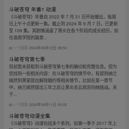
斗破苍穹 年番1 动漫
《斗破苍穹》年番自 2022 年 7 月 31 日开始播出，每周
日上午十点更新一集。截止到 2024 年 9 月 7 日，已更新
至 109 集。其剧情涵盖了萧炎在各个阶段的成长经历，如
在迦南学院的篇章...
1 个回答
2024年09月12日 08:50
斗破苍穹第七季
目前暂未获取到斗破苍穹第七季的确切和完整信息。但为
您找到一些相关内容：在斗破苍穹的情节中，有提到纳兰
嫣然到萧家提出解除婚约等相关情节，比如在某一章节
中，纳兰嫣然提出三年之后让萧炎去云岚宗向她挑战。关
于...
1 个回答
2024年09月11日 00:02
斗破苍穹动漫全集
《斗破苍穹》动漫包括多个系列，如第一季于 2017 年上