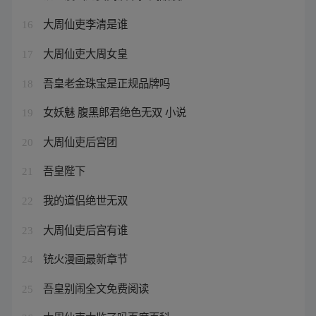
大周仙吏李清是谁
16
大周仙吏大周女皇
17
吾皇老金珠宝是正规品牌吗
18
女妖魅 腹黑郎君绝色无双 小说
19
大周仙吏后宫团
20
吾皇陛下
21
我的道侣绝世无双
22
大周仙吏后宫有谁
23
铳火漫画最新章节
24
吾皇别闹全文免费阅读
25