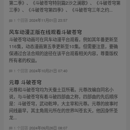
第二季》、《斗破苍穹特别篇2沙之澜歌》、《斗破苍穹第
三季》、《斗破苍穹第四季》、《斗破苍穹三年之约...
1 个回答
2024年11月01日 23:57
风车动漫正版在线观看斗破苍穹
斗破苍穹动画可在风车动漫平台观看，例如其年番更新至
116集，动态漫画第五季更新至10集。但需要注意，要确
保通过合法合规的途径在该平台观看相关内容，尊重版权
所有者的权益。
1 个回答
2024年10月21日 07:40
元尊 斗破苍穹
元尊和斗破苍穹均为天蚕土豆所著。元尊改编自同名小
说，与斗破苍穹有着斗破四部曲之称，四部曲的先后顺序
是：斗破苍穹，武动乾坤，大主宰和元尊。元尊的故事时
间线最早，其主角周元所在的世界叫苍玄天，他因身怀圣
龙...
1 个回答
2024年09月26日 08:07