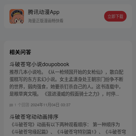
知道莫欺少年穷真的很重要！
腾讯动漫App
立即下载
海量正版漫画畅快看
相关问答
斗破苍穹小说doupobook
推荐几本小说哈。《从一枪倾国开始的女枪仙》，散白配
蛋糕写的东方玄幻小说。女主孟潇身处王朝宗门纷争不断
的世界，弱肉强食，她要杀钉杀自己的人。这书连载中，
是粮草爽文哦。 《混进漫威的假面骑士之力》，时停...
1 个回答
2024年11月04日 03:37
斗破苍穹动动画排序
《斗破苍穹》动画有以下两种观看顺序： 第一种顺序为
《斗破苍穹缘起篇》、《斗破苍穹特别篇1》、《斗破苍穹