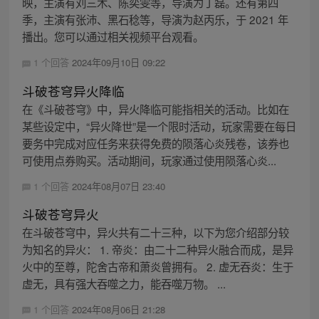
映，主演有刘三木、陈奕雯等，导演为丁磊。还有第四
季，主演有张沛、黑石稔等，导演为赵丙乐，于 2021 年
播出。您可以通过相关视频平台观看。
1 个回答
2024年09月10日 09:22
斗破苍穹异火降临
在《斗破苍穹》中，异火降临可能指相关的活动。比如在
某些设定中，“异火降世”是一个限时活动，玩家需要在每日
要务中完成对应任务来获得免费的陨落心炎残卷，该券也
可使用点券购买。活动期间，玩家通过使用陨落心炎...
1 个回答
2024年08月07日 23:40
斗破苍穹异火
在斗破苍穹中，异火共有二十三种，以下为您介绍部分较
为知名的异火： 1. 帝炎：由二十二种异火融合而成，是异
火中的至尊，陀舍古帝和萧炎曾拥有。 2. 虚无吞炎：生于
虚无，具有强大吞噬之力，能吞噬万物。 ...
1 个回答
2024年08月06日 21:28