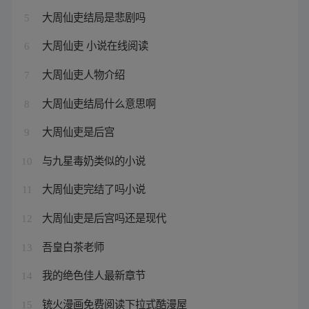
大周仙吏结局是悲剧吗
5
大周仙吏 小说在线阅读
6
大周仙吏人物介绍
7
大周仙吏结局什么意思啊
8
大周仙吏是后宫
9
与九星毒奶类似的小说
10
大周仙吏完结了吗小说
11
大周仙吏是后宫吗还是现代
12
吾皇白茶老师
13
我的绝色佳人最新章节
14
铳火漫画免费阅读下拉式酷漫屋
15