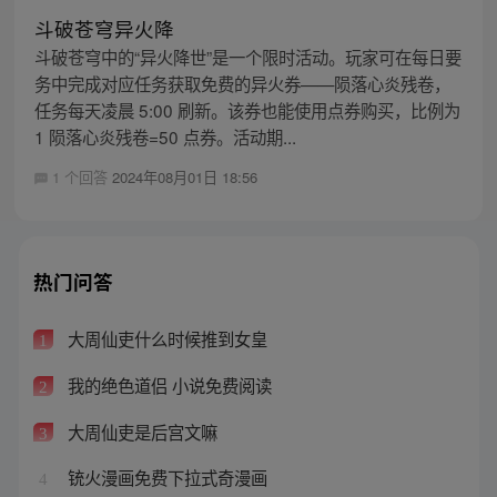
斗破苍穹异火降
斗破苍穹中的“异火降世”是一个限时活动。玩家可在每日要
务中完成对应任务获取免费的异火券——陨落心炎残卷，
任务每天凌晨 5:00 刷新。该券也能使用点券购买，比例为
1 陨落心炎残卷=50 点券。活动期...
1 个回答
2024年08月01日 18:56
热门问答
大周仙吏什么时候推到女皇
1
我的绝色道侣 小说免费阅读
2
大周仙吏是后宫文嘛
3
铳火漫画免费下拉式奇漫画
4