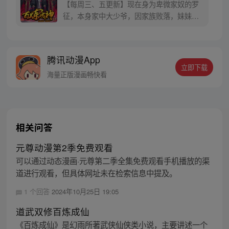
【每周三、五更新】现在身为卑微家奴的罗
征，本身家中大少爷，因家族败落，妹妹被
强大势力囚禁，无奈只得听命于人。可是天
无绝人之路，父亲留给他的古书中竟然暗藏
炼器神法，可将人炼制成器！而隐藏在这背
腾讯动漫App
后的神秘力量到底是什么？参与周边活动请
立即下载
加QQ粉丝群，关注微信公众号燃哉家族
海量正版漫画畅快看
相关问答
元尊动漫第2季免费观看
可以通过动态漫画·元尊第二季全集免费观看手机播放的渠
道进行观看，但具体网址未在检索信息中提及。
1 个回答
2024年10月25日 19:05
道武双修百炼成仙
《百炼成仙》是幻雨所著武侠仙侠类小说，主要讲述一个