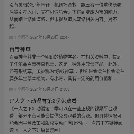
没有灵根的少年林轩，机缘巧合救了飘云谷一位重伤长老
后被引荐入门，又在机遇巧合之下得到变废为宝的能力，
从而踏上修仙道路，但未提及道武双修相关内容。对不
起...
1 个回答
2024年10月20日 22:47
百毒神草
百毒神草并非一个明确的植物学名。在相关资料中，提到
了任尔菲百毒神草乳膏，这是一种外用软膏产品。此外，
还有银线草，虽被称为“杀蚊神草”，但它是金粟兰科金粟兰
属多年生草本植物，有小毒，具有一定的药用价值和...
1 个回答
2024年10月01日 21:03
异人之下动漫有第2季免费看
《一人之下》动漫第二季可以在一些正规的视频平台观
看，部分平台可能会提供免费观看的资源。但具体情况可
能会因平台政策和版权变动而有所不同。 点击下方链接阅
读《一人之下》原著漫画！