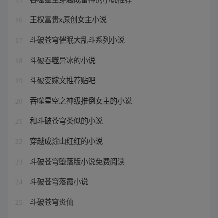
王权富贵x原创女主小说
16
斗破苍穹催眠大乱斗系列小说
17
斗破吞噬异冰的小说
18
斗破变嫁文推荐贴吧
19
吞噬星空之神级推倒女主的小说
20
和斗破苍穹类似的小说
21
穿越成涂山红红的小说
22
斗破苍穹堕落版小说免费阅读
23
斗破苍穹落霞小说
24
斗破苍穹炎仙
25