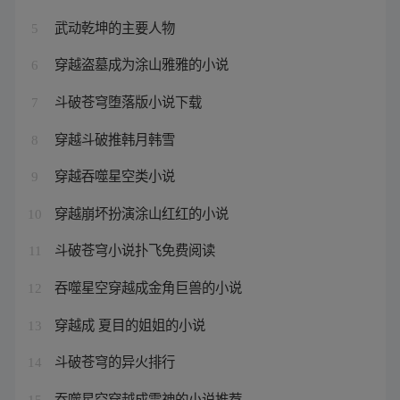
武动乾坤的主要人物
5
穿越盗墓成为涂山雅雅的小说
6
斗破苍穹堕落版小说下载
7
穿越斗破推韩月韩雪
8
穿越吞噬星空类小说
9
穿越崩坏扮演涂山红红的小说
10
斗破苍穹小说扑飞免费阅读
11
吞噬星空穿越成金角巨兽的小说
12
穿越成 夏目的姐姐的小说
13
斗破苍穹的异火排行
14
吞噬星空穿越成雷神的小说推荐
15