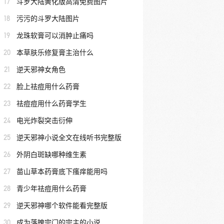
17
斗罗大陆黄化版高清免费图片
18
污污的斗罗大陆图片
19
龙珠软膏可以消肿止痛吗
20
本草肤乐修复膏主治什么
21
逆天邪神女角色
22
脸上祛痘用什么药膏
23
祛痘痘用什么药膏学生
24
电光炸裂突击衍伸
25
逆天邪神小说全文在线听书完整版
26
外阴白斑缺哪种维生素
27
苗山草本药膏底下瘙痒能用吗
28
青少年祛痘用什么药膏
29
逆天邪神哪个软件能看完整版
30
成为落魄宗门的宗主的小说