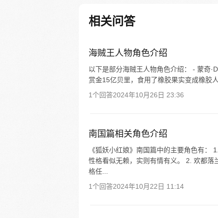
熟悉的小说角色一个个出现在他
边，‘主角’对他的敌意和戒备愈
相关问答
神秘的背后星们也加入乱局。金
做出如何的选择，故事将会有怎
展？
海贼王人物角色介绍
以下是部分海贼王人物角色介绍： - 蒙奇
赏金15亿贝里，食用了橡胶果实变成橡胶人。
1个回答
2024年10月26日 23:36
南国篇相关角色介绍
《狐妖小红娘》南国篇中的主要角色有： 1
性格看似无赖，实则有情有义。 2. 欢都
格任...
1个回答
2024年10月22日 11:14