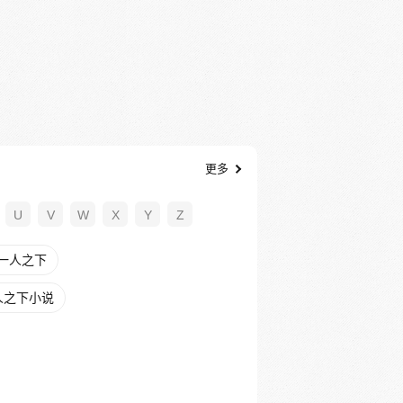
更多
U
V
W
X
Y
Z
一人之下
人之下小说