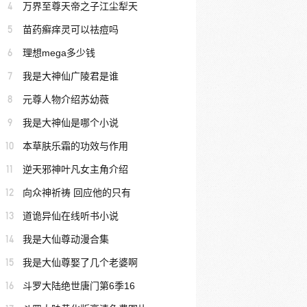
4
万界至尊天帝之子江尘犁天
5
苗药癣痒灵可以祛痘吗
6
理想mega多少钱
7
我是大神仙广陵君是谁
8
元尊人物介绍苏幼薇
9
我是大神仙是哪个小说
10
本草肤乐霜的功效与作用
11
逆天邪神叶凡女主角介绍
12
向众神祈祷 回应他的只有
13
道诡异仙在线听书小说
14
我是大仙尊动漫合集
15
我是大仙尊娶了几个老婆啊
16
斗罗大陆绝世唐门第6季16