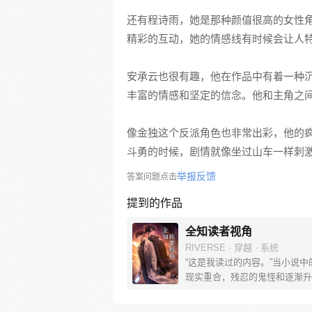
还有程诗雨，她是那种颜值很高的女性
精彩的互动，她的情感线有时候会让人
安承云也很有趣，他在作品中有着一种
丰富的情感和坚定的信念。他和主角之
像金独这个反派角色也非常出彩，他的
斗勇的时候，剧情就像坐过山车一样刺
举报反馈
答案问题点击
提到的作品
全知读者视角
RIVERSE · 穿越 · 系统
“这是我读过的内容。”当小说中
现实重合，残忍的鬼怪和逐渐升
杀游戏向人们袭来。唯一阅读过
金独子拥有了超越他人的优势。