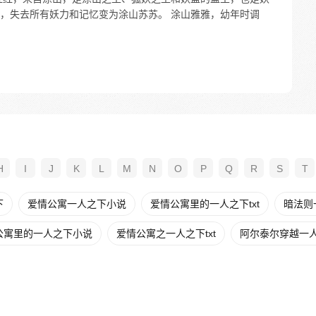
，失去所有妖力和记忆变为涂山苏苏。 涂山雅雅，幼年时调
H
I
J
K
L
M
N
O
P
Q
R
S
T
下
爱情公寓一人之下小说
爱情公寓里的一人之下txt
暗法则
公寓里的一人之下小说
爱情公寓之一人之下txt
阿尔泰尔穿越一