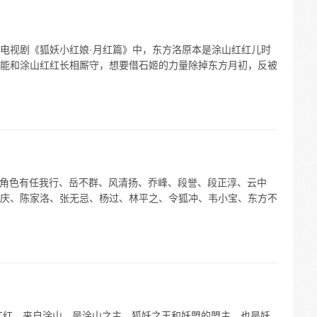
电视剧《狐妖小红娘·月红篇》中，东方洛原本是涂山红红儿时
能和涂山红红长相厮守，想要借石姬的力量除掉东方月初，反被
中的角色有任我行、岳不群、风清扬、乔峰、段誉、段正淳、云中
庆、陈家洛、张无忌、杨过、林平之、令狐冲、韦小宝、东方不
红红，来自涂山，是涂山之主、狐妖之王和妖盟的盟主，也是妖