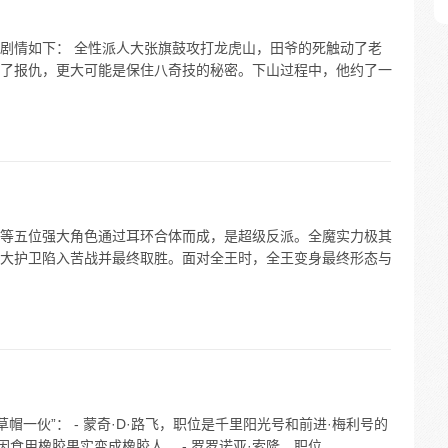
剧情如下： 全性派人大张旗鼓攻打龙虎山，田爷的死触动了老
了报仇，更大可能是保住八奇技的秘密。下山过程中，他约了一
等五位强大角色通过耳环合体而成，是超级反派。全魔实力极其
大护卫陷入苦战并最终取胜。面对全王时，全王变身最终形态与
帽一伙”： - 蒙奇·D·路飞，职位是千里阳光号和前进·梅利号的
食用橡胶果实变成橡胶人。 - 罗罗诺亚·索隆，职位...