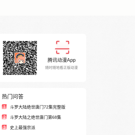
腾讯动漫App
随时随地看正版动漫
热门问答
1
斗罗大陆绝世唐门72集完整版
2
斗罗大陆之绝世唐门第68集
3
史上最强宗派