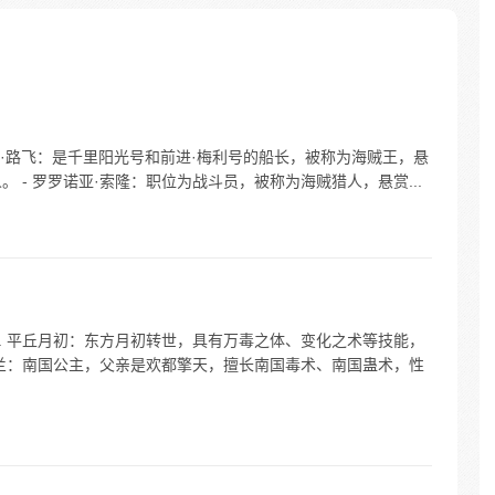
身
发明显，
独子将
样的发
·D·路飞：是千里阳光号和前进·梅利号的船长，被称为海贼王，悬
 - 罗罗诺亚·索隆：职位为战斗员，被称为海贼猎人，悬赏...
. 平丘月初：东方月初转世，具有万毒之体、变化之术等技能，
落兰：南国公主，父亲是欢都擎天，擅长南国毒术、南国蛊术，性