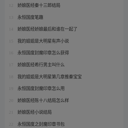
娇娘医经秦十三郎结局
12
永恒国度笔趣
13
娇娘医经娇娘最后和谁在一起了
14
我的姐姐是大明星有声小说
15
永恒国度封魔印章怎么获得
16
娇娘医经希行男主叫什么
17
我的姐姐是大明星第几章推秦宝宝
18
永恒国度封魔印章怎么用
19
娇娘医经陈十八结局怎么样
20
娇娘医经小说结局
21
永恒国度之封魔印章书包
22