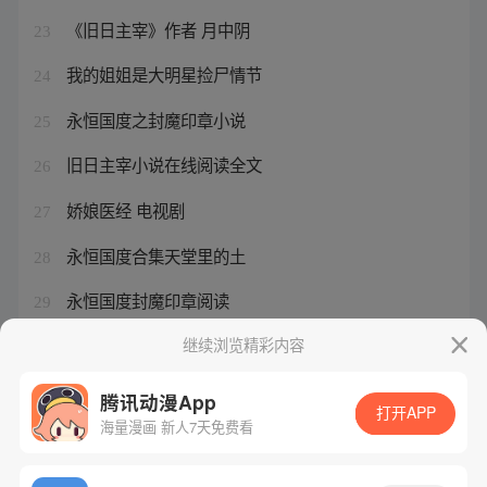
《旧日主宰》作者 月中阴
23
我的姐姐是大明星捡尸情节
24
永恒国度之封魔印章小说
25
旧日主宰小说在线阅读全文
26
娇娘医经 电视剧
27
永恒国度合集天堂里的土
28
永恒国度封魔印章阅读
29
我的姐姐是大明星女主结局是什么
继续浏览精彩内容
30
腾讯动漫App
打开APP
海量漫画 新人7天免费看
腾讯漫画
起点读书
QQ阅读