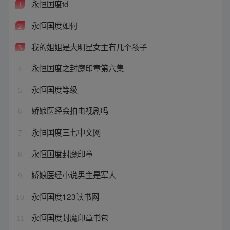
永恒国度td
1
永恒国度如何
2
我的姐姐是大明星女主有几个孩子
3
永恒国度之封魔印章第六集
4
永恒国度等级
5
娇娘医经会拍电视剧吗
6
永恒国度三七中文网
7
永恒国度封魔印章
8
娇娘医经小说男主是军人
9
永恒国度123读书网
10
永恒国度封魔印章书包
11