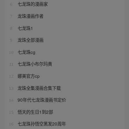
七龙珠的漫画家
6
龙珠漫画作者
7
七龙珠1
8
龙珠全部漫画
9
七龙珠cg
10
七龙珠小布尔玛黄
11
娜美官方cp
12
龙珠全集漫画合集下载
13
90年代七龙珠漫画书定价
14
悟天的生日1到2部
15
七龙珠孙悟空黑发20周年
16