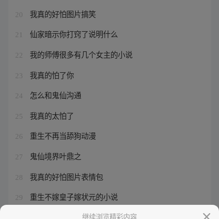
我真的好怕图片搞笑
20
仙家暗示你打窍了说明什么
21
我的师傅很多有几个女主的小说
22
我真的怕了你
23
怎么和鬼仙沟通
24
我真的太怕了
25
重生不再当舔狗动漫
26
鬼仙境界叶鼎之
27
我真的好怕图片表情包
28
重生不嫁皇子嫁状元的小说
29
鬼仙图片大全高清壁纸
继续浏览精彩内容
30