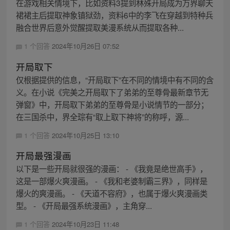
在游戏相关情境下，比如资料3提到林殊开局成为万界聊天
裙裙主后提取神象镇狱劲，资料6中的李飞在穿越到特种兵
融合世界后意外觉醒提取美漫系统从而提取各种...
1 个回答
2024年10月26日 07:52
开局取下
仅根据提供的信息，“开局取下”在不同的情境中有不同的含
义。在小说《完美之开局取下了弟弟的至尊骨最新章节无
弹窗》中，开局取下弟弟的至尊骨是小说情节的一部分；
在三国杀中，界全琮有“取上取下神将”的称呼，源...
1 个回答
2024年10月25日 13:10
开局最强漫画
以下是一些开局就很强的漫画： - 《我竟是绝世高手》，
这是一部爆火爽漫画。 - 《我和老婆制霸三界》，同样是
爆火的爽漫画。 - 《天道不容府》，也属于爆火爽漫画类
型。 - 《开局最强系统漫画》，主角穿...
1 个回答
2024年10月23日 11:48