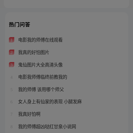
热门问答
电影我的师傅在线观看
1
我真的好怕图片
2
鬼仙图片大全高清头像
3
电影我师傅临终前教我的
4
我的师傅 该用哪个师父
5
女人身上有仙家的表现 小腿发麻
6
我真好怕啊
7
我的师傅超凶哒红甘泉小说网
8