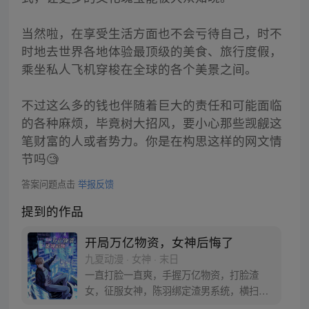
当然啦，在享受生活方面也不会亏待自己，时不
时地去世界各地体验最顶级的美食、旅行度假，
乘坐私人飞机穿梭在全球的各个美景之间。
不过这么多的钱也伴随着巨大的责任和可能面临
的各种麻烦，毕竟树大招风，要小心那些觊觎这
笔财富的人或者势力。你是在构思这样的网文情
节吗🧐
答案问题点击
举报反馈
提到的作品
开局万亿物资，女神后悔了
九夏动漫 · 女神 · 末日
一直打脸一直爽，手握万亿物资，打脸渣
女，征服女神，陈羽绑定渣男系统，横扫末
世一切强敌，收服无数宅男女神！