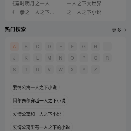
《秦时明月之一人之下》类似推荐
一人之下大世界
《一拳之一人之下》类似推荐
之一人之下小说
热门搜索
更多
A
B
C
D
E
F
G
H
I
J
K
L
M
N
O
P
Q
R
S
T
U
V
W
X
Y
Z
爱情公寓一人之下小说
阿尔泰尔穿越一人之下小说
爱情公寓和一人之下小说
爱情公寓里有一人之下的小说