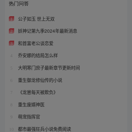
热门问答
公子如玉 世上无双
1
妖神记第九季2024年最新消息
2
和首富老公谈恋爱
3
乔安娜的结局怎么样
4
大明寒门庶子最新章节更新时间
5
重生御龙修仙传的小说
6
《龙崽每天被欺负》
7
重生废婿神医
8
萌宠指挥官
9
都市最强狂兵小说免费阅读
10