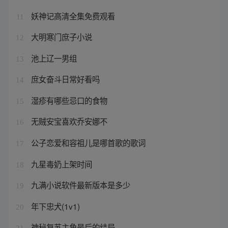
妖神记高清全集免费观看
11
大明寒门庶子小说
12
池上辽一男组
13
庶女奋斗日常好看吗
14
湿疹有哪些忌口的食物
15
无贼安宝喜欢乔安娜不
16
公子恋爱和容祖儿是哪首歌的歌词
17
九星毒奶上架时间
18
九满小说软件最新版本是多少
19
年下忠犬(1v1)
20
神秘复苏主角最后的结局
21