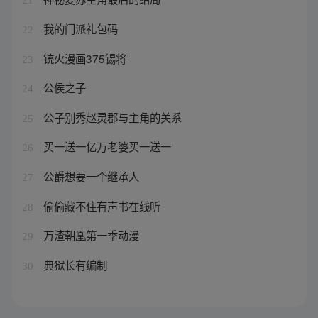
我的门派礼包码
22
铳火漫画375锡将
23
公侯之子
24
公子别秀赵灵郡与主角的关系
25
买一送一亿万老婆买一送一
26
公爵想要一个继承人
27
偷偷藏不住有声书在线听
28
万渣朝凰第一季动漫
29
典狱长有编制
30