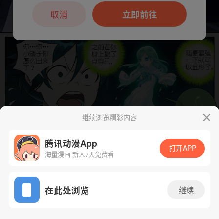
本章节仅支持App阅读，可打开App新用
户7天免费看
取消
立即前往
继续浏览精彩内容
腾讯动漫App
打开APP
海量漫画 新人7天免费看
App免费看
下一话
腾漫App免费看
在此处浏览
继续
599话 1/1