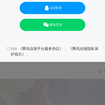
QQ登录
微信登录
《腾讯动漫平台服务协议》
《腾讯动漫隐私保
同意
、
护指引》
。