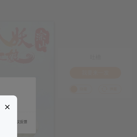
吐槽
我要来一发