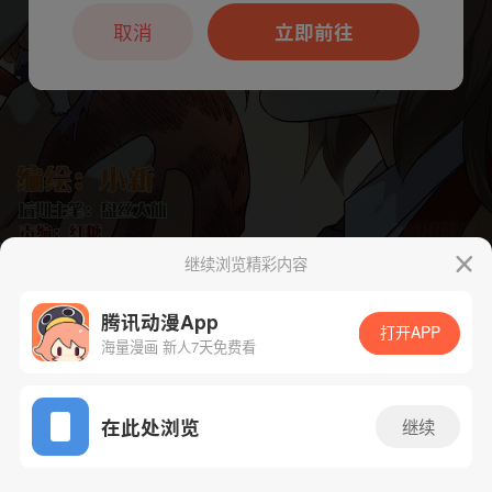
本章节仅支持App阅读，可打开App新用
户7天免费看
取消
立即前往
继续浏览精彩内容
下一话
腾漫App免费看
腾讯动漫App
打开APP
海量漫画 新人7天免费看
App免费看
在此处浏览
继续
191话 1/1