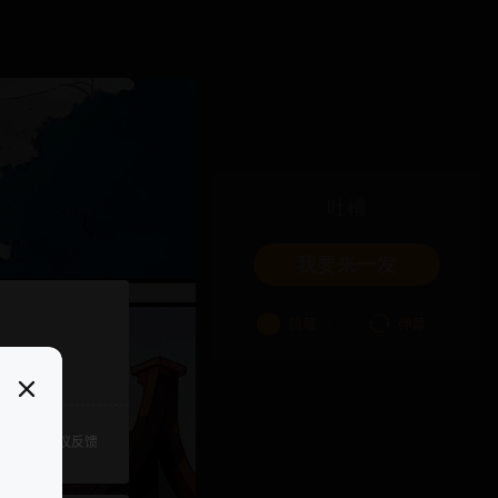
吐槽
我要来一发