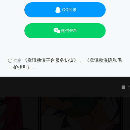
QQ登录
微信登录
《腾讯动漫平台服务协议》
《腾讯动漫隐私保
同意
、
护指引》
。