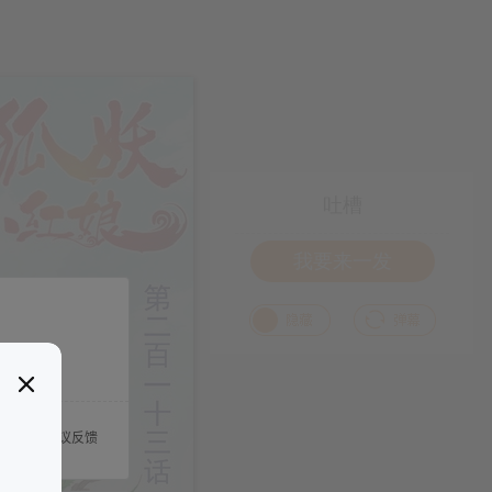
吐槽
我要来一发