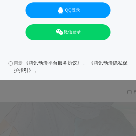
QQ登录
微信登录
《腾讯动漫平台服务协议》
《腾讯动漫隐私保
同意
、
护指引》
。