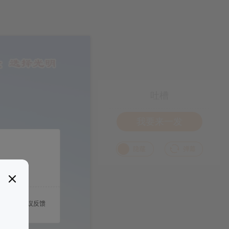
吐槽
我要来一发