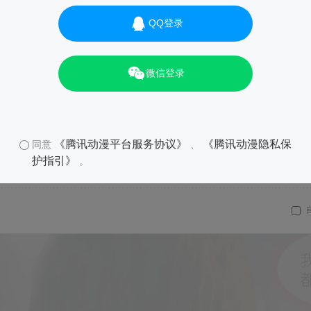
QQ登录
微信登录
《腾讯动漫平台服务协议》
《腾讯动漫隐私保
同意
、
护指引》
。