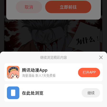
本章节仅支持App阅读，可打开App新用
户7天免费看
取消
立即前往
继续浏览精彩内容
腾讯动漫App
打开APP
海量漫画 新人7天免费看
App免费看
下一话
腾漫App免费看
在此处浏览
继续
764话 1/1