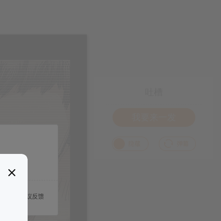
吐槽
我要来一发