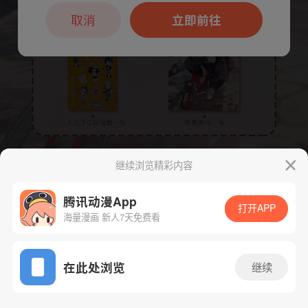
本章节仅支持App阅读，可打开App新用
户7天免费看
取消
立即前往
继续浏览精彩内容
下一话
腾漫App免费看
腾讯动漫App
打开APP
海量漫画 新人7天免费看
App免费看
在此处浏览
继续
364话 1/1