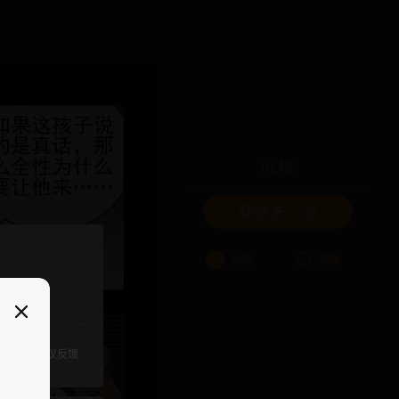
吐槽
我要来一发