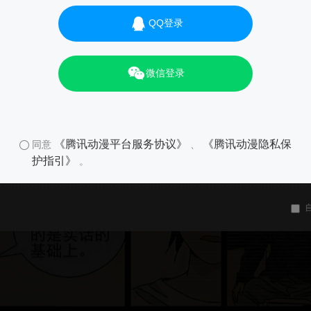
QQ登录
微信登录
《腾讯动漫平台服务协议》
《腾讯动漫隐私保
同意
、
护指引》
。